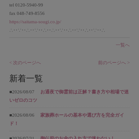
tel 0120-5940-99
fax 048-749-8556
https://saitama-sougi.co.jp/
∴‥∵‥∴‥∵‥∴‥∴‥∵‥∴‥∵‥∴‥∵‥∴
一覧へ
< 次のページへ
前のページへ >
新着一覧
■2026/08/07
お通夜で御霊前は正解？書き方や相場で迷
いゼロのコツ
■2026/08/06
家族葬ホールの基本や選び方を完全ガイ
ド！
■2026/07/31
御仏前のお金の入れ方で迷わない！