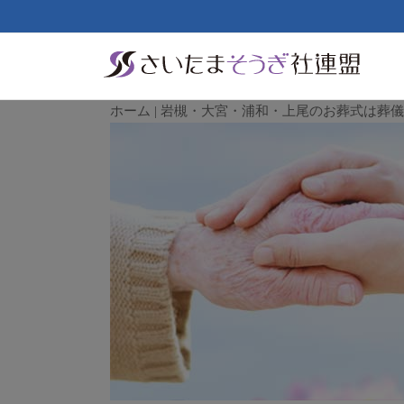
ホーム | 岩槻・大宮・浦和・上尾のお葬式は