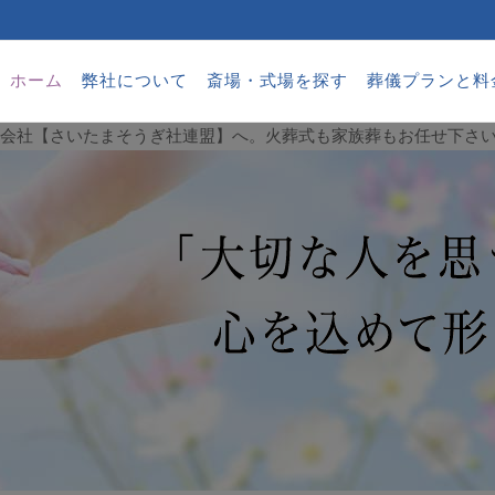
ホーム
弊社について
斎場・式場を探す
葬儀プランと料
葬儀会社【さいたまそうぎ社連盟】へ。火葬式も家族葬もお任せ下さ