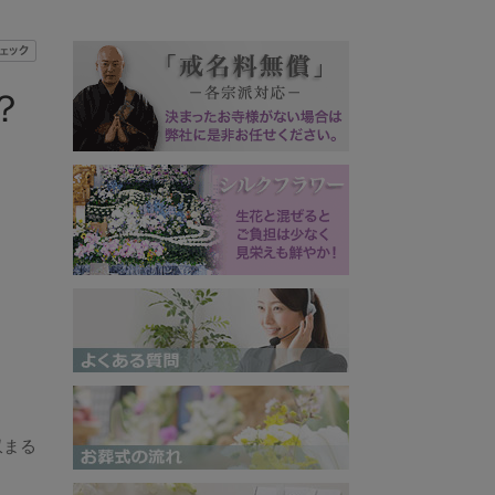
？
収まる