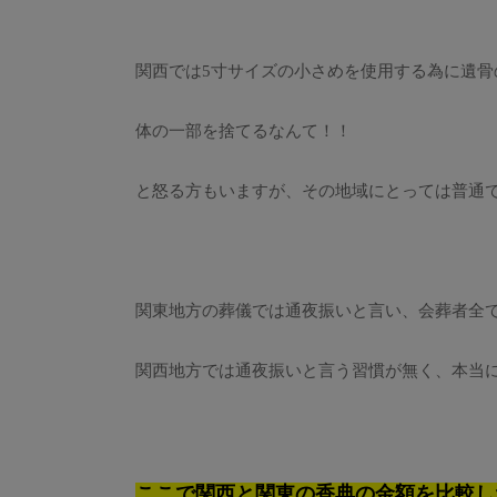
関西では5寸サイズの小さめを使用する為に遺
体の一部を捨てるなんて！！
と怒る方もいますが、その地域にとっては普通
関東地方の葬儀では通夜振いと言い、会葬者全
関西地方では通夜振いと言う習慣が無く、本当
ここで関西と関東の香典の金額を比較し