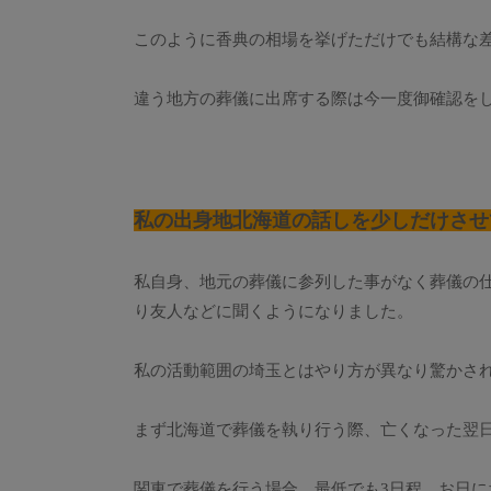
このように香典の相場を挙げただけでも結構な
違う地方の葬儀に出席する際は今一度御確認を
私の出身地北海道の話しを少しだけさせ
私自身、地元の葬儀に参列した事がなく葬儀の
り友人などに聞くようになりました。
私の活動範囲の埼玉とはやり方が異なり驚かさ
まず北海道で葬儀を執り行う際、亡くなった翌
関東で葬儀を行う場合、最低でも3日程、お日