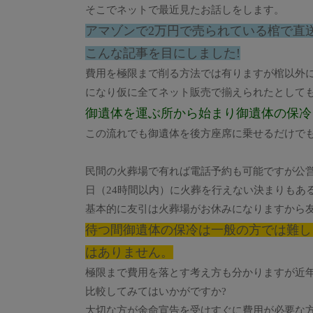
そこでネットで最近見たお話しをします。
アマゾンで2万円で売られている棺で直
こんな記事を目にしました!
費用を極限まで削る方法では有りますが棺以外
になり仮に全てネット販売で揃えられたとして
御遺体を運ぶ所から始まり御遺体の保冷
この流れでも御遺体を後方座席に乗せるだけで
民間の火葬場で有れば電話予約も可能ですが公営
日（24時間以内）に火葬を行えない決まりもあ
基本的に友引は火葬場がお休みになりますから
待つ間御遺体の保冷は一般の方では難し
はありません。
極限まで費用を落とす考え方も分かりますが近年
比較してみてはいかがですか?
大切な方が余命宣告を受けすぐに費用が必要な