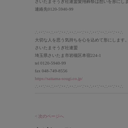
さいたまそうぎ社連盟愛翔葬祭は想いを形にし
連絡先0120-5940-99
∴‥∵‥∴‥∵‥∴‥∴‥∵‥∴‥∵‥∴‥∵‥∴
大切な人を思う気持ちを心を込めて形にします
さいたまそうぎ社連盟
埼玉県さいたま市岩槻区本宿224-1
tel 0120-5940-99
fax 048-749-8556
https://saitama-sougi.co.jp/
∴‥∵‥∴‥∵‥∴‥∴‥∵‥∴‥∵‥∴‥∵‥∴
< 次のページへ