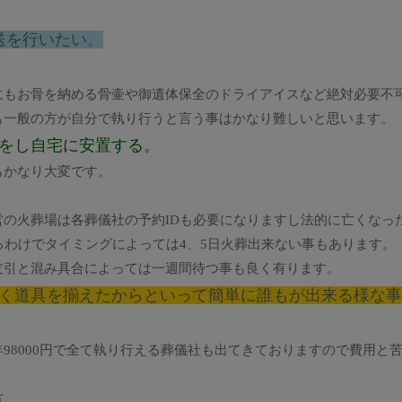
送を行いたい。
にもお骨を納める骨壷や御遺体保全のドライアイスなど絶対必要不
も一般の方が自分で執り行うと言う事はかなり難しいと思います。
をし自宅に安置する。
もかなり大変です。
の火葬場は各葬儀社の予約IDも必要になりますし法的に亡くなっ
るわけでタイミングによっては4、5日火葬出来ない事もあります。
友引と混み具合によっては一週間待つ事も良く有ります。
く道具を揃えたからといって簡単に誰もが出来る様な事
98000円で全て執り行える葬儀社も出てきておりますので費用と
方