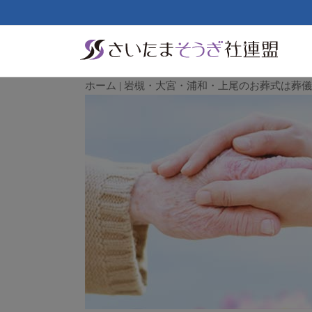
ホーム | 岩槻・大宮・浦和・上尾のお葬式は