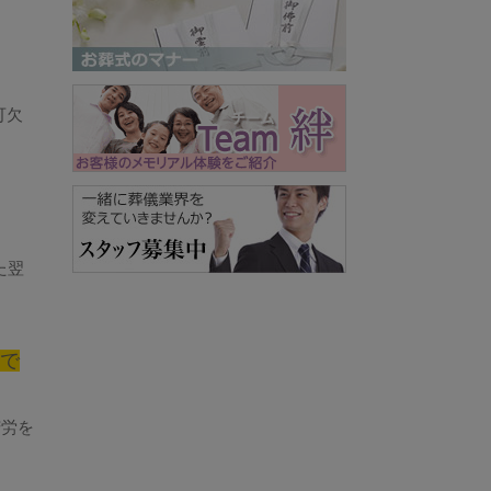
可欠
た翌
で
苦労を