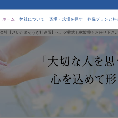
ホーム
弊社について
斎場・式場を探す
葬儀プランと料
葬儀会社【さいたまそうぎ社連盟】へ。火葬式も家族葬もお任せ下さ