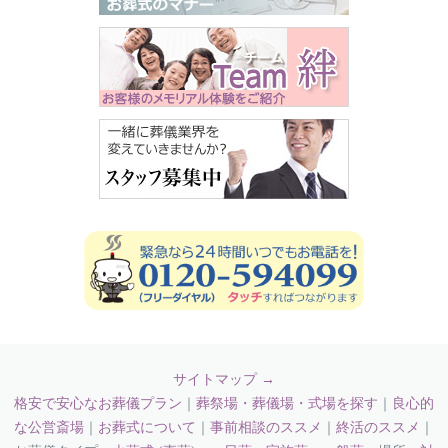
サイトマップ →
格安で安心なお葬儀プラン
｜
葬祭場・葬儀場・式場を探す
｜
良心的
な公営斎場
｜
お葬式について
｜
事前相談のススメ
｜
終活のススメ
｜