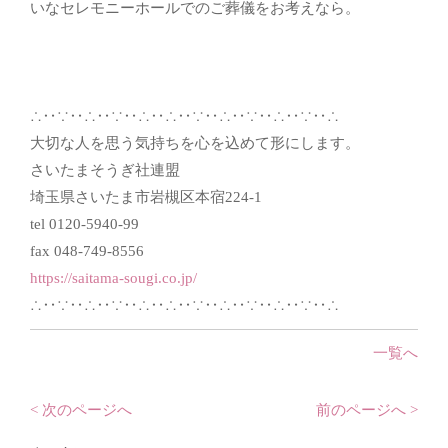
いなセレモニーホールでのご葬儀をお考えなら。
∴‥∵‥∴‥∵‥∴‥∴‥∵‥∴‥∵‥∴‥∵‥∴
大切な人を思う気持ちを心を込めて形にします。
さいたまそうぎ社連盟
埼玉県さいたま市岩槻区本宿224-1
tel 0120-5940-99
fax 048-749-8556
https://saitama-sougi.co.jp/
∴‥∵‥∴‥∵‥∴‥∴‥∵‥∴‥∵‥∴‥∵‥∴
一覧へ
< 次のページへ
前のページへ >