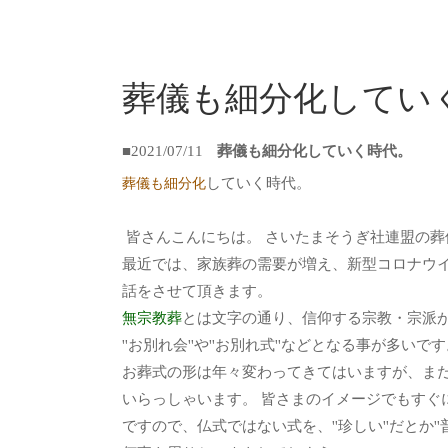
葬儀も細分化してい
■2021/07/11
葬儀も細分化していく時代。
していく時代。
葬儀も細分化
皆さんこんにちは。 さいたまそうぎ社連盟の葬
最近では、家族葬の需要が増え、新型コロナウイ
話をさせて頂きます。
無宗教葬
とは文字の通り、信仰する宗教・宗派
''お別れ会''や''お別れ式''などとなる事が多
お葬式の形は年々変わってきてはいますが、ま
いらっしゃいます。 皆さまのイメージでもすぐ
ですので、仏式ではない式を、''珍しい''だとか