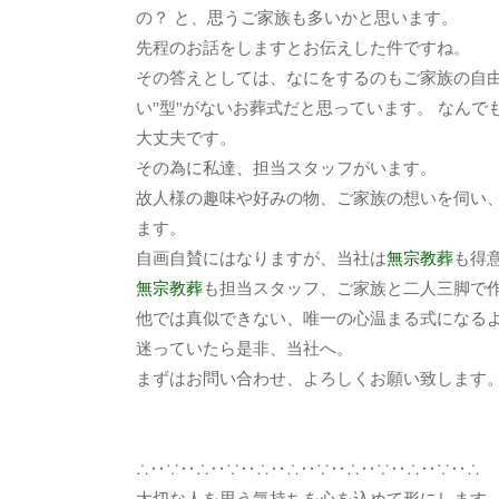
の？ と、思うご家族も多いかと思います。
先程のお話をしますとお伝えした件ですね。
その答えとしては、なにをするのもご家族の自
い''型''がないお葬式だと思っています。 な
大丈夫です。
その為に私達、担当スタッフがいます。
故人様の趣味や好みの物、ご家族の想いを伺い
ます。
自画自賛にはなりますが、当社は
無宗教葬
も得
無宗教葬
も
担当スタッフ、ご家族と二人三脚で
他では真似できない、唯一の心温まる式になる
迷っていたら是非、当社へ。
まずはお問い合わせ、よろしくお願い致します
∴‥∵‥∴‥∵‥∴‥∴‥∵‥∴‥∵‥∴‥∵‥∴