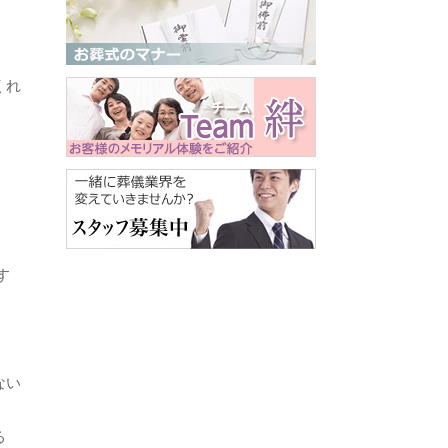
くれ
す
ない
る