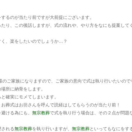
をするのが当たり前ですが大前提にございます。
ったり、この後話しますが、式の流れや、やり方をなにも提案して
すく、楽をしたいのでしょうか…？
様のご家族になりますので、ご家族の意向で式は執り行いたいので
の場所に納骨をします。
ると確実にモメてしまいます。
、お葬式はお坊さんを呼んで読経はしてもらうのが当たり前！
を避ける為にも、
無宗教葬
で式を執り行う場合は、その２点が問題
望される
無宗教葬
を執り行いますが、
無宗教葬
といってもなにをす