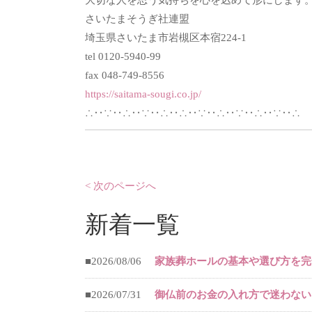
大切な人を思う気持ちを心を込めて形にします
さいたまそうぎ社連盟
埼玉県さいたま市岩槻区本宿224-1
tel 0120-5940-99
fax 048-749-8556
https://saitama-sougi.co.jp/
∴‥∵‥∴‥∵‥∴‥∴‥∵‥∴‥∵‥∴‥∵‥∴
< 次のページへ
新着一覧
■2026/08/06
家族葬ホールの基本や選び方を完
■2026/07/31
御仏前のお金の入れ方で迷わない