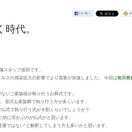
く時代。
儀スタッフ坂田です。
ルスの感染拡大の影響でより需要が加速しました。 今回は
無宗教
がないご家族様が執り行うお葬式です。
いです。 形式も家族葬で執り行う方が多くいます。
だ仏式で執り行う式が８割くらいでしょうか？
に頭に浮かぶのが仏式かと思います。
''普通ではない''と解釈してしまう方も多いかと思います。