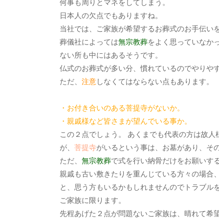
何事も周りとマネをしてしまう。
日本人の欠点でもありますね。
当社では、ご家族が希望するお葬式のお手伝い
葬儀社によっては
無宗教葬
をよく思っていなか
ない所も中にはあるそうです。
仏式のお葬式が多い分、慣れているのでやりや
ただ、
注意
しなくてはならない点もあります。
・お付き合いのある菩提寺がないか。
・親戚様など皆さまが望んでいる事か。
この２点でしょう。 あくまでも代表の方は故人
が、
菩提寺
がいるという事は、お墓があり、そ
ただ、
無宗教葬
で式を行い納骨だけをお願いす
親戚も古い敷きたりを重んじている方々の場合
と、思う方もいるかもしれませんのでトラブル
ご家族に限ります。
先程あげた２点が問題ないご家族は、晴れて希