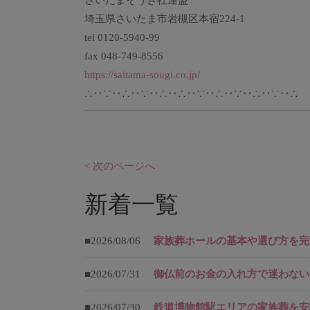
さいたまそうぎ社連盟
埼玉県さいたま市岩槻区本宿224-1
tel 0120-5940-99
fax 048-749-8556
https://saitama-sougi.co.jp/
∴‥∵‥∴‥∵‥∴‥∴‥∵‥∴‥∵‥∴‥∵‥∴
< 次のページへ
新着一覧
■2026/08/06
家族葬ホールの基本や選び方を完
■2026/07/31
御仏前のお金の入れ方で迷わない
■2026/07/30
鉄道博物館駅エリアの家族葬を安