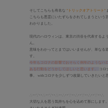
そしてこちらも有名な
"トリックオアトリート"
こちらも悪霊にいたずらをされてしまうという言
わかりました。
現代のハロウィンは、東京の渋谷を代表するよ
ん。
意味をわかってとまではいいませんが、単なる
す。
今年もコロナの影響でおそらく例年のようなハ
ある行動をどうかしてほしいと思います。
コロ
事。 withコロナを少しずつ改築していきたいと
∴‥∵‥∴‥∵‥∴‥∴‥∵‥∴‥∵‥∴‥∵‥∴
大切な人を思う気持ちを心を込めて形にします