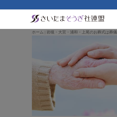
ホーム | 岩槻・大宮・浦和・上尾のお葬式は