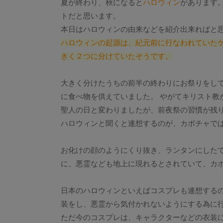
夏が終わり、秋になると
ハロウィン
があります
トだと思います。
本日はハロウィンの由来などを紹介出来ればと
ハロウィンの起源は、紀元前に行なわれていたケ
きく２つに分けていたそうです。
大きく分けたうちの前半の終わりにお祭りをして
に食べ物を供えていました。 やがてキリスト教
聖人の日と変わりましたが、前夜祭の習慣が残
ハロウィンと聞くと連想するのが、カボチャで
お化けの顔のようにくり抜き、ランタンにしたて
に、悪霊なども地上に現れるとされていて、カ
日本のハロウィンといえばコスプレも連想するの
装をし、悪霊から気付かれないようにする為に
ただ今のコスプレは、キャラクターなどの衣装