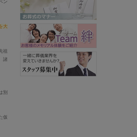
ベン
を大
先祖
、諸
は別
。
た仮