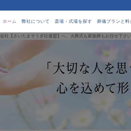
ホーム
弊社について
斎場・式場を探す
葬儀プランと料
葬儀会社【さいたまそうぎ社連盟】へ。火葬式も家族葬もお任せ下さ