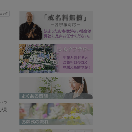
いっ
が見