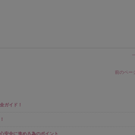
前のページ
全ガイド！
！
心安全に進める為のポイント