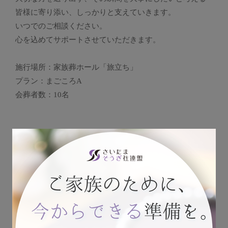
皆様に寄り添い、しっかりと支えていきます。
いつでのご相談ください。
心を込めてサポートさせていただきます。
施行場所：家族葬ホール「旅立ち」
プラン：まごころA
会葬者数：10名
この見積書は参考事例です。
家族葬ホール「旅立ち」でのお葬儀をお考えでしたら、
ご納得のいくご提案をさせていただきます。
∴‥∵‥∴‥∵‥∴‥∴‥∵‥∴‥∵‥∴‥∵‥∴
大切な人を思う気持ちを心を込めて形にします。