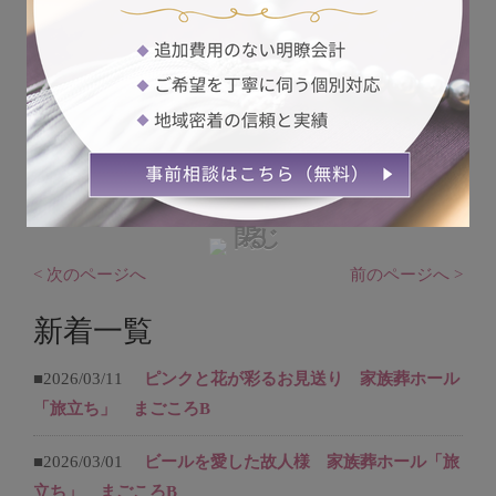
さいたまそうぎ社連盟
埼玉県さいたま市岩槻区本宿224-1
tel 0120-5940-99
fax 048-749-8556
https://saitama-sougi.co.jp/
∴‥∵‥∴‥∵‥∴‥∴‥∵‥∴‥∵‥∴‥∵‥∴
一覧へ
< 次のページへ
前のページへ >
新着一覧
■2026/03/11
ピンクと花が彩るお見送り 家族葬ホール
「旅立ち」 まごころB
■2026/03/01
ビールを愛した故人様 家族葬ホール「旅
立ち」 まごころB