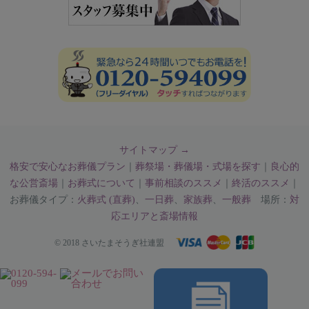
サイトマップ →
格安で安心なお葬儀プラン
｜
葬祭場・葬儀場・式場を探す
｜
良心的
な公営斎場
｜
お葬式について
｜
事前相談のススメ
｜
終活のススメ
｜
お葬儀タイプ：
火葬式 (直葬)
、
一日葬
、
家族葬
、
一般葬
場所：
対
応エリアと斎場情報
© 2018 さいたまそうぎ社連盟