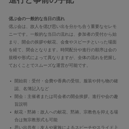
偲ぶ会の一般的な当日の流れ
偲ぶ会は、故人を偲び思い出を分かち合う重要なセレモ
ニーです。一般的な当日の流れは、参加者の受付から始
まり、開会の挨拶や献花、会食やスピーチといった場面
を経て、閉会となります。時間配分や進行の順序は会の
規模や形式によって異なりますが、全体の流れを把握し
ておくことでスムーズな運営が可能です。
開始前：受付・会費や香典の受領。服装や持ち物の確
認、名簿記入など
開会：主催者または司会者の開会挨拶。進行や会の趣
旨説明
献花・黙祷：故人への献花、黙祷。宗教色を抑える場
合は無宗教形式も可能
思い出共有：友人や家族によるスピーチやスライド上