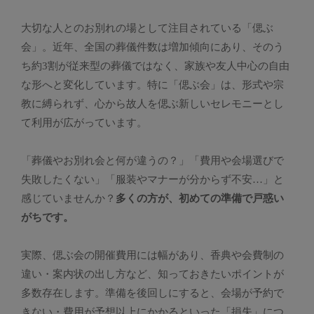
大切な人とのお別れの場として注目されている「偲ぶ
会」。近年、全国の葬儀件数は増加傾向にあり、そのう
ち約3割が従来型の葬儀ではなく、家族や友人中心の自由
な形へと変化しています。特に「偲ぶ会」は、形式や宗
教に縛られず、心から故人を偲ぶ新しいセレモニーとし
て利用が広がっています。
「葬儀やお別れ会と何が違うの？」「費用や会場選びで
失敗したくない」「服装やマナーが分からず不安…」と
感じていませんか？
多くの方が、初めての準備で戸惑い
がちです。
実際、偲ぶ会の開催費用には幅があり、香典や会費制の
違い・案内状の出し方など、知っておきたいポイントが
多数存在します。準備を後回しにすると、会場が予約で
きない・費用が予想以上にかかるといった「損失」につ