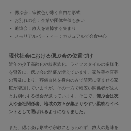
偲ぶ会：宗教色が薄く自由な形式
お別れの会：企業や団体主催も多い
追悼会：故人を追悼する集まり
メモリアルパーティー：カジュアルで会食中心
現代社会における偲ぶ会の位置づけ
近年の少子高齢化や核家族化、ライフスタイルの多様化
を背景に、偲ぶ会の開催が増えています。家族葬や直葬
の普及により、葬儀自体を身内のみで簡素に済ませる家
庭が増加していますが、その一方で幅広い関係者が故人
とお別れする機会が減っています。そこで、
偲ぶ会は友
人や会社関係者、地域の方々が集まりやすい柔軟なイベ
ントとして選ばれるようになりました。
また、偲ぶ会は形式や宗教にとらわれず、故人の趣味を