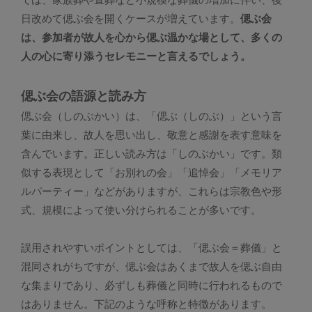
日改めて偲ぶ会を開くケースが増えています。
偲ぶ会
は、参加者が故人を心から偲ぶ温かな場として、多くの
人の心に寄り添うセレモニーと言えるでしょう。
偲ぶ会の語源と読み方
偲ぶ会（しのぶかい）は、「偲ぶ（しのぶ）」という言
葉に由来し、故人を思い出し、敬意と感謝を表す意味を
含んでいます。正しい読み方は「しのぶかい」です。類
似する表現として「お別れの会」「追悼会」「メモリア
ルパーティー」などがありますが、これらは宗教色や形
式、規模によって使い分けられることが多いです。
誤用されやすいポイントとしては、「偲ぶ会＝葬儀」と
混同されがちですが、偲ぶ会はあくまで故人を偲ぶ自由
な集まりであり、必ずしも葬儀と同時に行われるもので
はありません。下記のような呼称と特徴があります。