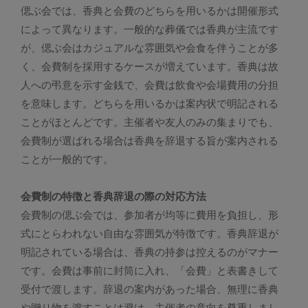
偲ぶ会では、香典と会費のどちらを用いるかは開催形式
によって異なります。一般的な葬儀では香典が主流です
が、偲ぶ会はカジュアルな雰囲気や会食を伴うことが多
く、会費制を採用するケースが増えています。香典は故
人への弔意を示す金銭で、会費は飲食や会場費用の分担
を意味します。どちらを用いるかは案内状で明記される
ことがほとんどです。主催者や友人のみの集まりでも、
会費制が選ばれる場合は香典を辞退する旨が案内される
ことが一般的です。
会費制の特徴と香典辞退の際の対応方法
会費制の偲ぶ会では、参加者が均等に費用を負担し、形
式にとらわれない自由な雰囲気が特徴です。香典辞退が
明記されている場合は、香典の持参は控えるのがマナー
です。会費は事前に封筒に入れ、「会費」と表書きして
受付で渡します。辞退の案内があった場合、無理に香典
や贈り物を渡すことは避け、主催者の意向を尊重しまし