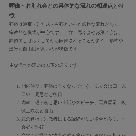
葬儀・お別れ会との具体的な流れの相違点と特
徴
葬儀は通夜・告別式・火葬といった厳格な流れがあり、
宗教的な儀式が中心です。一方、偲ぶ会やお別れ会は、
葬儀後しばらくしてから開催されることが多く、形式や
進行も自由度が高いのが特徴です。
主な流れの違いは以下の通りです。
開催時期：葬儀は亡くなってすぐ、偲ぶ会は四十九
日や一周忌など後日
内容：偲ぶ会は思い出話やスピーチ、写真展示、映
像上映など自由
式の進行：宗教者による読経がない場合が多く、司
会者が進行
会食：会場での食事や飲み物を楽しみながら故人を