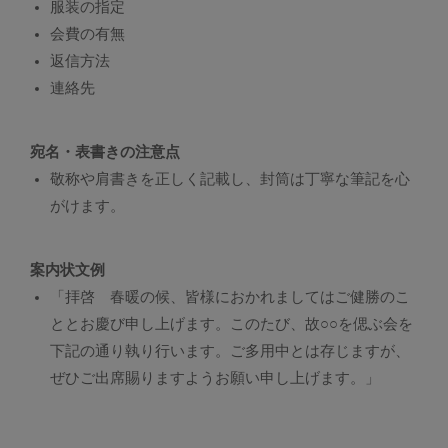
服装の指定
会費の有無
返信方法
連絡先
宛名・表書きの注意点
敬称や肩書きを正しく記載し、封筒は丁寧な筆記を心
がけます。
案内状文例
「拝啓 春暖の候、皆様におかれましてはご健勝のこ
ととお慶び申し上げます。このたび、故○○を偲ぶ会を
下記の通り執り行います。ご多用中とは存じますが、
ぜひご出席賜りますようお願い申し上げます。」