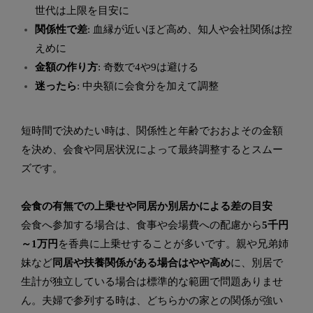
世代は上限を目安に
関係性で差
: 血縁が近いほど高め、知人や会社関係は控
えめに
金額の作り方
: 奇数で4や9は避ける
迷ったら
: 中央額に会食分を加えて調整
短時間で決めたい時は、関係性と年齢でおおよその金額
を決め、会食や同居状況によって最終調整するとスムー
ズです。
会食の有無での上乗せや同居か別居かによる差の目安
会食へ参加する場合は、食事や会場費への配慮から
5千円
～1万円
を香典に上乗せすることが多いです。親や兄弟姉
妹など
同居や扶養関係がある場合はやや高め
に、別居で
生計が独立している場合は標準的な範囲で問題ありませ
ん。夫婦で参列する時は、どちらかの家との関係が強い