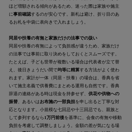
ほど増額される傾向があるため、迷った際は家族や施主
に
事前確認
するのが安心です。新札は避け、折り目のあ
るお札を中袋に表向きで入れましょう。
同居や扶養の有無と家族だけの法事での扱い
同居や扶養の有無によって負担感が違うため、家族だけ
の法事では事前に取り決めをしておくとスムーズです。
たとえば、子ども世帯が複数いる場合は代表者が立て替
え、後日きょうだい間で
均等に精算
する方法がよく使わ
れます。家計が一体（同居・扶養）の場合は、香典を省
いて施主名義で供養費にまとめる運用も自然です。香典
辞退の連絡がある時は現金を持参せず、
供花や供物への
振替
、あるいは
お布施の一部負担
を申し出ると丁寧な対
応となります。小規模な七回忌や十三回忌でも、親族と
して参列するなら
1万円前後
を基準に、会食の有無や移動
負担を考慮して調整しましょう。金額の差が気になる場