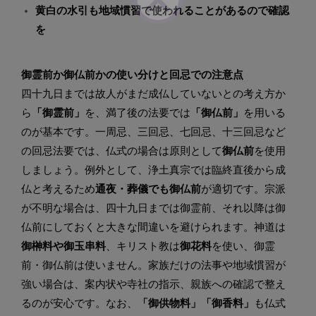
黄白の水引も地域慣習で使われることがあるので確認
を
御霊前か御仏前かの使い分けと回忌での注意点
四十九日までは故人がまだ成仏していないとの考え方か
ら
「御霊前」
を、満了後の法要では
「御仏前」
を用いる
のが基本です。一周忌、三回忌、七回忌、十三回忌など
の回忌法要では、仏式の場合は原則として
御仏前
を使用
しましょう。例外として、浄土真宗では臨終直後から成
仏と考えるため
通夜・葬儀でも御仏前
が適切です。宗派
が不明な場合は、四十九日までは御霊前、それ以降は御
仏前にしておくと大きな間違いを避けられます。神道は
御榊料や御玉串料
、キリスト教は
御花料
を使い、御霊
前・御仏前は使いません。家族だけの法事や地域慣習が
強い場合は、案内状や寺社の指示、親族への確認で整え
るのが安心です。なお、
「御供物料」「御香料」
も仏式