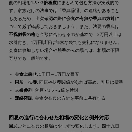
側の相場を
1.5～2倍程度
にまとめて包む方法が実践的で
す。家族だけの法事では「香典辞退」の連絡があること
もあるため、出欠確認の際に
会食の有無や香典の方針
に
ついて必ず確認しておきましょう。また、法要の香典は
不祝儀袋の格
も金額に合わせるのが基本で、2万円以上は
水引付き、1万円以下は簡素な袋でも失礼になりません。
会食に参加しない場合や焼香のみの場合は、相場の下限
寄りでも一般的です。
会食上乗せ
: 5千円～1万円が目安
同居・扶養
: 同居や扶養関係があれば高め、別居は標準
夫婦参列
: 合算で1.5～2倍を検討
連絡確認
: 会食や香典の方針を事前に共有する
回忌の進行に合わせた相場の変化と例外対応
回忌ごとに香典の相場は少しずつ変化します。四十九日