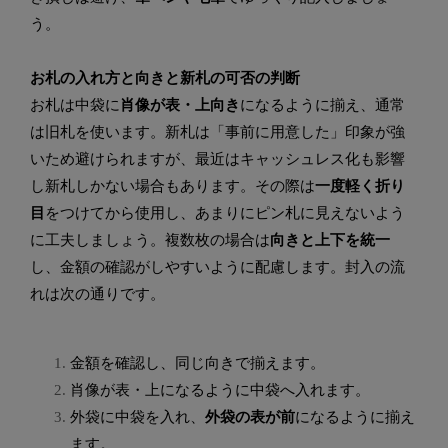
う。
お札の入れ方と向きと新札の可否の判断
お札は中袋に
肖像が表・上向き
になるように揃え、通常
は旧札を使います。新札は「事前に用意した」印象が強
いため避けられますが、最近はキャッシュレス化も影響
し新札しかない場合もあります。その際は
一度軽く折り
目
をつけてから使用し、あまりにピン札に見えないよう
に工夫しましょう。複数枚の場合は
向きと上下を統一
し、金額の確認がしやすいように配慮します。封入の流
れは次の通りです。
金額を確認し、同じ向きで揃えます。
肖像が表・上になるように中袋へ入れます。
外袋に中袋を入れ、
外袋の表が前
になるように揃え
ます。