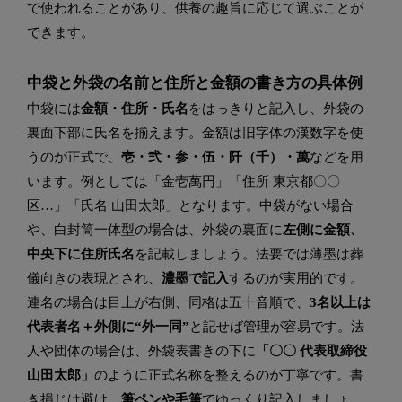
で使われることがあり、供養の趣旨に応じて選ぶことが
できます。
中袋と外袋の名前と住所と金額の書き方の具体例
中袋には
金額・住所・氏名
をはっきりと記入し、外袋の
裏面下部に氏名を揃えます。金額は旧字体の漢数字を使
うのが正式で、
壱・弐・参・伍・阡（千）・萬
などを用
います。例としては「金壱萬円」「住所 東京都〇〇
区…」「氏名 山田太郎」となります。中袋がない場合
や、白封筒一体型の場合は、外袋の裏面に
左側に金額、
中央下に住所氏名
を記載しましょう。法要では薄墨は葬
儀向きの表現とされ、
濃墨で記入
するのが実用的です。
連名の場合は目上が右側、同格は五十音順で、
3名以上は
代表者名＋外側に“外一同”
と記せば管理が容易です。法
人や団体の場合は、外袋表書きの下に
「〇〇 代表取締役
山田太郎」
のように正式名称を整えるのが丁寧です。書
き損じは避け、
筆ペンや毛筆
でゆっくり記入しましょ