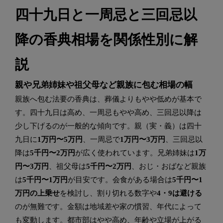
四十九日と一周忌と三回忌以
降の香典相場を関係性別に解
説
親や兄弟姉妹や祖父母など親族に包む相場の幅
親族へ包む法要の香典は、葬儀よりもやや低めが基本で
す。四十九日は高め、一周忌もやや高め、三回忌以降は
少し下げるのが一般的な傾向です。親（実・義）は四十
九日に
1万円〜5万円
、一周忌で
1万円〜3万円
、三回忌以
降は
5千円〜2万円
が広く使われています。兄弟姉妹は
1万
円〜3万円
、祖父母は
5千円〜2万円
、おじ・おばなど親族
は
5千円〜1万円
が目安です。会食がある場合は
5千円〜1
万円の上乗せ
を検討し、割り切れる数字や
4・9は避ける
のが無難です。金額は地域差や家の慣習、年代によって
も変動します。都市部はやや高め、年齢や立場が上がる