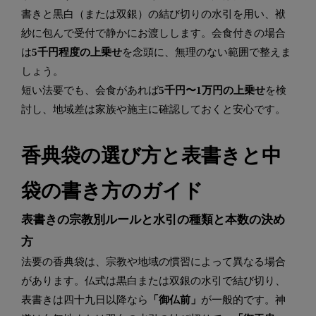
書きと黒白（または双銀）の結び切りの水引を用い、袱
紗に包んで受付で静かにお渡しします。会食付きの場合
は
5千円程度の上乗せ
を念頭に、無理のない範囲で整えま
しょう。
短い法要でも、会食があれば
5千円〜1万円の上乗せ
を検
討し、地域差は家族や施主に確認しておくと安心です。
香典袋の選び方と表書きと中
袋の書き方のガイド
表書きの宗教別ルールと水引の種類と本数の決め
方
法要の香典袋は、宗教や地域の慣習によって異なる場合
があります。仏式は黒白または双銀の水引で結び切り、
表書きは四十九日以降なら
「御仏前」
が一般的です。神