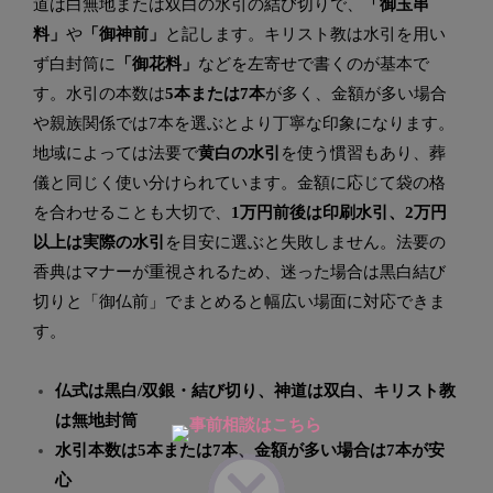
道は白無地または双白の水引の結び切りで、
「御玉串
料」
や
「御神前」
と記します。キリスト教は水引を用い
ず白封筒に
「御花料」
などを左寄せで書くのが基本で
す。水引の本数は
5本または7本
が多く、金額が多い場合
や親族関係では7本を選ぶとより丁寧な印象になります。
地域によっては法要で
黄白の水引
を使う慣習もあり、葬
儀と同じく使い分けられています。金額に応じて袋の格
を合わせることも大切で、
1万円前後は印刷水引、2万円
以上は実際の水引
を目安に選ぶと失敗しません。法要の
香典はマナーが重視されるため、迷った場合は黒白結び
切りと「御仏前」でまとめると幅広い場面に対応できま
す。
仏式は黒白/双銀・結び切り、神道は双白、キリスト教
は無地封筒
水引本数は5本または7本、金額が多い場合は7本が安
心