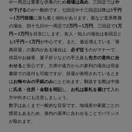
や一周忌は重要な供養のため
相場は高め
、三回忌では
や
や下げる
のが一般的です。七回忌や十三回忌以降は
5千円
～1万円前後
に落ち着く傾向があります。親など直系尊属
の場合、四十九日や一周忌で
2万円～5万円
、三回忌で
1万
円～3万円
を目安にします。友人・知人の場合は各回忌と
も
5千円～1万円
が中心です。また、最近増えている「香
典辞退」の案内がある場合は、
必ず従う
のがマナーで、
供花やお線香、菓子折りなどの手土産も
先方の意向に合
わせる
と安心です。欠席や遠方からの参列の場合は現金
書留での送付も可能ですが、辞退が表明されているとき
は
お悔やみの手紙のみ
にとどめます。郵送する際は中袋
に
氏名・住所・金額を明記
し、
お札は新札を避けて
入れ
方や向きにも注意しましょう。
数字はあくまで一般的な目安です。地域差や家庭ごとの
慣習もあるため、身内の基準に合わせることでバランス
が取れます。