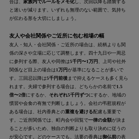
合は、
家族内でルールをメモ化
し、次回以降も踏襲する
と迷いが減ります。いずれも無理のない範囲で、気持ち
が伝わる形を大切にしましょう。
友人や会社関係やご近所に包む相場の幅
友人・知人・会社関係・ご近所の場合は、続柄よりも関
係の深さや立場に応じて調整します。四十九日や一周忌
に参列する際、友人や同僚は
5千円〜1万円
、上司や社外
関係など目上の場合は
1万円
が基準になることが多いで
す。三回忌以降は
5千円前後
まで抑えるケースも多く見ら
れます。夫婦で参列する場合は、どちらかの名前で
1.5
倍〜2倍
にするか、
それぞれ5千円ずつ
にするか、地域の
慣習や会食の有無で判断しましょう。会社の弔慰規程が
ある場合は、社内香典との
重複を避ける
配慮も重要で
す。ご近所関係では、町内会や回覧で
一律の金額
が決ま
ることが多いため、独自の判断よりも取り決めに従うの
が安心です。どのケースでも、法要の香典は
御仏前
の表