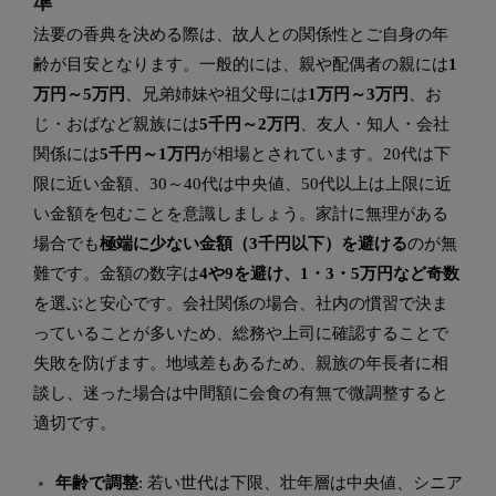
準
法要の香典を決める際は、故人との関係性とご自身の年
齢が目安となります。一般的には、親や配偶者の親には
1
万円～5万円
、兄弟姉妹や祖父母には
1万円～3万円
、お
じ・おばなど親族には
5千円～2万円
、友人・知人・会社
関係には
5千円～1万円
が相場とされています。20代は下
限に近い金額、30～40代は中央値、50代以上は上限に近
い金額を包むことを意識しましょう。家計に無理がある
場合でも
極端に少ない金額（3千円以下）を避ける
のが無
難です。金額の数字は
4や9を避け、1・3・5万円など奇数
を選ぶと安心です。会社関係の場合、社内の慣習で決ま
っていることが多いため、総務や上司に確認することで
失敗を防げます。地域差もあるため、親族の年長者に相
談し、迷った場合は中間額に会食の有無で微調整すると
適切です。
年齢で調整
: 若い世代は下限、壮年層は中央値、シニア