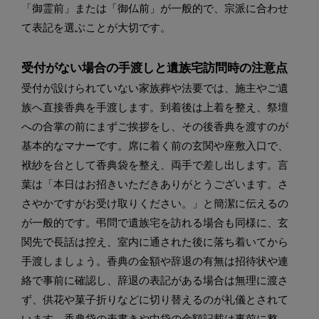
「御霊前」または「御仏前」が一般的で、宗派に合わせ
て表記を選ぶことが大切です。
受付がない場合の手渡しと遺族宅訪問時の注意点
受付が設けられていない家族葬や法要では、施主やご遺
族へ直接香典を手渡します。到着後は上着を整え、祭壇
への合掌の前にまずご挨拶をし、その後香典を渡すのが
基本的なマナーです。席に着く前の玄関や座敷入口で、
袱紗を台として香典袋を整え、両手で差し出します。言
葉は「本日はお招きいただきありがとうございます。さ
さやかですがお受け取りください。」と簡潔に伝えるの
が一般的です。弔問で遺族宅を訪れる場合も同様に、玄
関先で長話は控え、室内に通された後に落ち着いてから
手渡しましょう。香典の金額や辞退の有無は招待状や連
絡で事前に確認し、辞退の表記がある場合は無理に渡さ
ず、供花や菓子折りなどに切り替えるのが礼儀とされて
います。香典袋の表書きや中袋の金額記載は事前に整