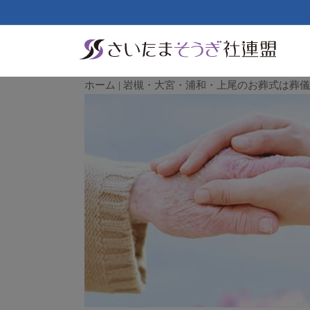
ホーム | 岩槻・大宮・浦和・上尾のお葬式は