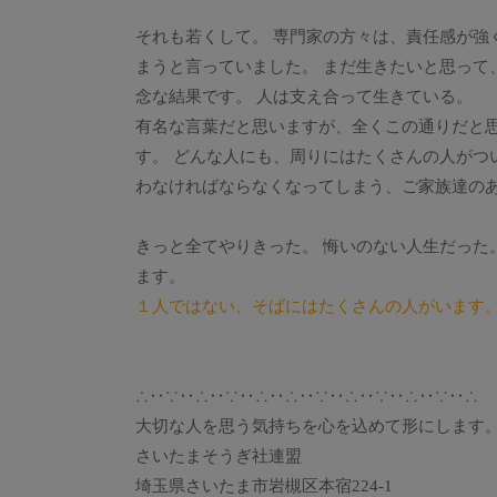
それも若くして。 専門家の方々は、責任感が強
まうと言っていました。 まだ生きたいと思って
念な結果です。 人は支え合って生きている。
有名な言葉だと思いますが、全くこの通りだと思
す。 どんな人にも、周りにはたくさんの人がつ
わなければならなくなってしまう、ご家族達のあ
きっと全てやりきった。 悔いのない人生だった
ます。
１人ではない、そばにはたくさんの人がいます
∴‥∵‥∴‥∵‥∴‥∴‥∵‥∴‥∵‥∴‥∵‥∴
大切な人を思う気持ちを心を込めて形にします
さいたまそうぎ社連盟
埼玉県さいたま市岩槻区本宿224-1