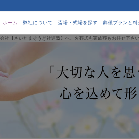
ホーム
弊社について
斎場・式場を探す
葬儀プランと料
葬儀会社【さいたまそうぎ社連盟】へ。火葬式も家族葬もお任せ下さ