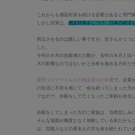
これからも感染対策を続ける必要があると専門
しかし現実は、
感染対策をしつつ、日本の経済
両立させるのは難しい事ですが、皆さんが１つに
した。
今年の８月の自殺者の人数が、去年の８月と比べ
大の影響なのではないかと分析を進める方針だ
新型コロナウイルスの感染拡大の影響
で、企業
の生活に不安を感じて、命を絶ってしまった方が
フなので、自殺をして亡くなったご依頼も担当
自殺をしてしまった方のご家族は、当然悲しみ
そんな場面が幾度となく体験している私だからこ
は、芸能人などの著名人の方も命を絶たれてい