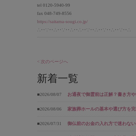
tel 0120-5940-99
fax 048-749-8556
https://saitama-sougi.co.jp/
∴‥∵‥∴‥∵‥∴‥∴‥∵‥∴‥∵‥∴‥∵‥∴
< 次のページへ
新着一覧
■2026/08/07
お通夜で御霊前は正解？書き方や
■2026/08/06
家族葬ホールの基本や選び方を完
■2026/07/31
御仏前のお金の入れ方で迷わない