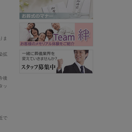
りま
染拡
今後
タッ
近で