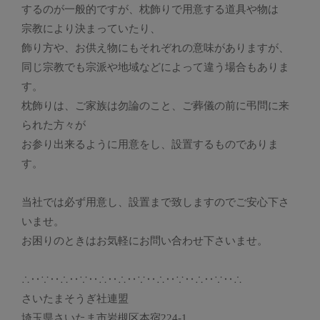
するのが一般的ですが、枕飾りで用意する道具や物は
宗教により決まっていたり、
飾り方や、お供え物にもそれぞれの意味がありますが、
同じ宗教でも宗派や地域などによって違う場合もありま
す。
枕飾りは、ご家族は勿論のこと、ご葬儀の前に弔問に来
られた方々が
お参り出来るように用意をし、設置するものでありま
す。
当社では必ず用意し、設置まで致しますのでご安心下さ
いませ。
お困りのときはお気軽にお問い合わせ下さいませ。
∴‥∵‥∴‥∵‥∴‥∴‥∵‥∴‥∵‥∴‥∵‥∴
さいたまそうぎ社連盟
埼玉県さいたま市岩槻区本宿224-1