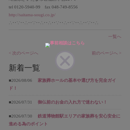
tel 0120-5940-99 fax 048-749-8556
http://saitama-sougi.co.jp/
∴‥∵‥∴‥∵‥∴‥∴‥∵‥∴‥∵‥∴‥∵‥∴
一覧へ
< 次のページへ
前のページへ >
新着一覧
■2026/08/06
家族葬ホールの基本や選び方を完全ガイ
ド！
■2026/07/31
御仏前のお金の入れ方で迷わない！
■2026/07/30
鉄道博物館駅エリアの家族葬を安心安全に
進める為のポイント