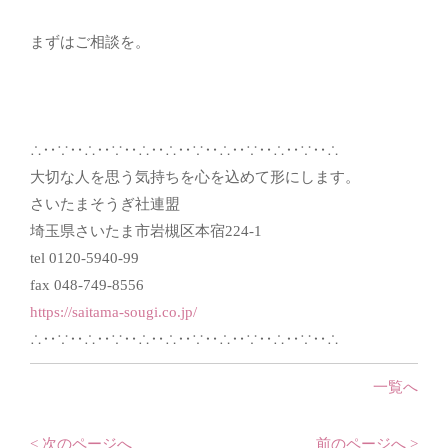
まずはご相談を。
∴‥∵‥∴‥∵‥∴‥∴‥∵‥∴‥∵‥∴‥∵‥∴
大切な人を思う気持ちを心を込めて形にします。
さいたまそうぎ社連盟
埼玉県さいたま市岩槻区本宿224-1
tel 0120-5940-99
fax 048-749-8556
https://saitama-sougi.co.jp/
∴‥∵‥∴‥∵‥∴‥∴‥∵‥∴‥∵‥∴‥∵‥∴
一覧へ
< 次のページへ
前のページへ >