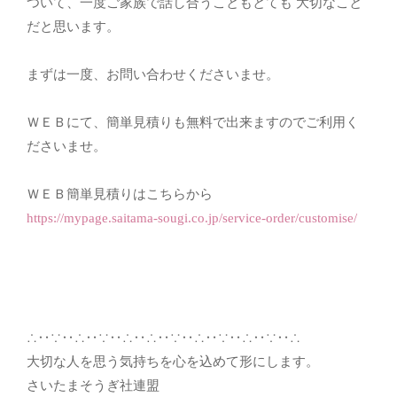
ついて、一度ご家族で話し合うこともとても 大切なこと
だと思います。
まずは一度、お問い合わせくださいませ。
ＷＥＢにて、簡単見積りも無料で出来ますのでご利用く
ださいませ。
ＷＥＢ簡単見積りはこちらから
https://mypage.saitama-sougi.co.jp/service-order/customise/
∴‥∵‥∴‥∵‥∴‥∴‥∵‥∴‥∵‥∴‥∵‥∴
大切な人を思う気持ちを心を込めて形にします。
さいたまそうぎ社連盟