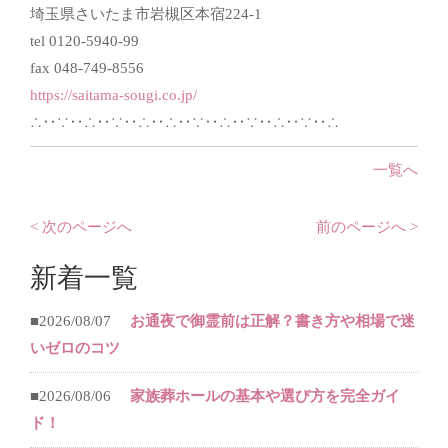
埼玉県さいたま市岩槻区本宿224-1
tel 0120-5940-99
fax 048-749-8556
https://saitama-sougi.co.jp/
∴‥∵‥∴‥∵‥∴‥∴‥∵‥∴‥∵‥∴‥∵‥∴
一覧へ
< 次のページへ
前のページへ >
新着一覧
■2026/08/07
お通夜で御霊前は正解？書き方や相場で迷
いゼロのコツ
■2026/08/06
家族葬ホールの基本や選び方を完全ガイ
ド！