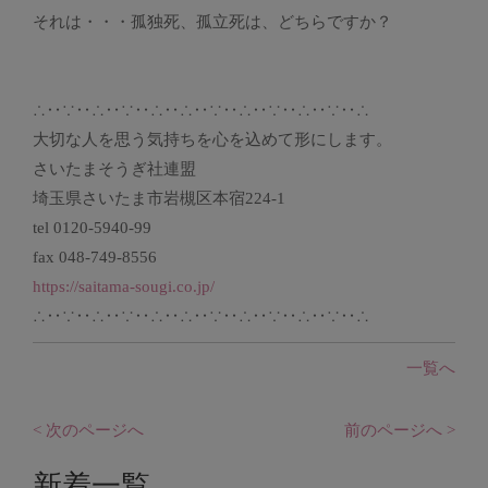
それは・・・孤独死、孤立死は、どちらですか？
∴‥∵‥∴‥∵‥∴‥∴‥∵‥∴‥∵‥∴‥∵‥∴
大切な人を思う気持ちを心を込めて形にします。
さいたまそうぎ社連盟
埼玉県さいたま市岩槻区本宿224-1
tel 0120-5940-99
fax 048-749-8556
https://saitama-sougi.co.jp/
∴‥∵‥∴‥∵‥∴‥∴‥∵‥∴‥∵‥∴‥∵‥∴
一覧へ
< 次のページへ
前のページへ >
新着一覧