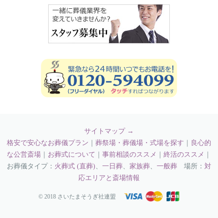
サイトマップ →
格安で安心なお葬儀プラン
｜
葬祭場・葬儀場・式場を探す
｜
良心的
な公営斎場
｜
お葬式について
｜
事前相談のススメ
｜
終活のススメ
｜
お葬儀タイプ：
火葬式 (直葬)
、
一日葬
、
家族葬
、
一般葬
場所：
対
応エリアと斎場情報
© 2018 さいたまそうぎ社連盟