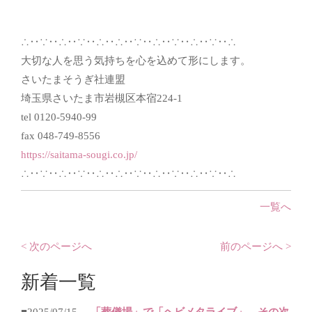
∴‥∵‥∴‥∵‥∴‥∴‥∵‥∴‥∵‥∴‥∵‥∴
大切な人を思う気持ちを心を込めて形にします。
さいたまそうぎ社連盟
埼玉県さいたま市岩槻区本宿224-1
tel 0120-5940-99
fax 048-749-8556
https://saitama-sougi.co.jp/
∴‥∵‥∴‥∵‥∴‥∴‥∵‥∴‥∵‥∴‥∵‥∴
一覧へ
< 次のページへ
前のページへ >
新着一覧