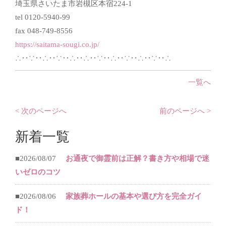
埼玉県さいたま市岩槻区本宿224-1
tel 0120-5940-99
fax 048-749-8556
https://saitama-sougi.co.jp/
∴‥∵‥∴‥∵‥∴‥∴‥∵‥∴‥∵‥∴‥∵‥∴
一覧へ
< 次のページへ
前のページへ >
新着一覧
■2026/08/07
お通夜で御霊前は正解？書き方や相場で迷
いゼロのコツ
■2026/08/06
家族葬ホールの基本や選び方を完全ガイ
ド！