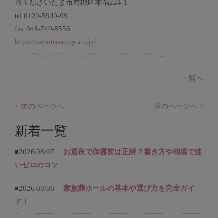
埼玉県さいたま市岩槻区本宿224-1
tel 0120-5940-99
fax 048-749-8556
https://saitama-sougi.co.jp/
∴‥∵‥∴‥∵‥∴‥∴‥∵‥∴‥∵‥∴‥∵‥∴
一覧へ
< 次のページへ
前のページへ >
新着一覧
■2026/08/07
お通夜で御霊前は正解？書き方や相場で迷
いゼロのコツ
■2026/08/06
家族葬ホールの基本や選び方を完全ガイ
ド！