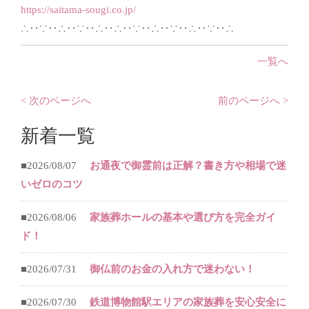
https://saitama-sougi.co.jp/
∴‥∵‥∴‥∵‥∴‥∴‥∵‥∴‥∵‥∴‥∵‥∴
一覧へ
< 次のページへ
前のページへ >
新着一覧
■2026/08/07
お通夜で御霊前は正解？書き方や相場で迷
いゼロのコツ
■2026/08/06
家族葬ホールの基本や選び方を完全ガイ
ド！
■2026/07/31
御仏前のお金の入れ方で迷わない！
■2026/07/30
鉄道博物館駅エリアの家族葬を安心安全に