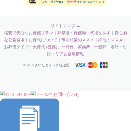
サイトマップ →
格安で安心なお葬儀プラン
｜
葬祭場・葬儀場・式場を探す
｜
良心的
な公営斎場
｜
お葬式について
｜
事前相談のススメ
｜
終活のススメ
｜
お葬儀タイプ：
火葬式 (直葬)
、
一日葬
、
家族葬
、
一般葬
場所：
対
応エリアと斎場情報
© 2018 さいたまそうぎ社連盟