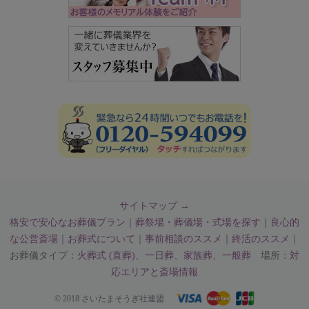
サイトマップ →
格安で安心なお葬儀プラン
｜
葬祭場・葬儀場・式場を探す
｜
良心的
な公営斎場
｜
お葬式について
｜
事前相談のススメ
｜
終活のススメ
｜
お葬儀タイプ：
火葬式 (直葬)
、
一日葬
、
家族葬
、
一般葬
場所：
対
応エリアと斎場情報
© 2018 さいたまそうぎ社連盟