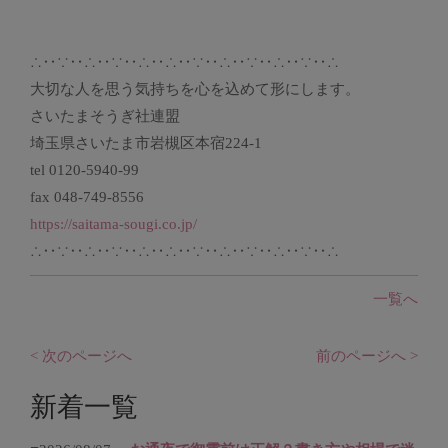
∴‥∵‥∴‥∵‥∴‥∴‥∵‥∴‥∵‥∴‥∵‥∴
大切な人を思う気持ちを心を込めて形にします。
さいたまそうぎ社連盟
埼玉県さいたま市岩槻区本宿224-1
tel 0120-5940-99
fax 048-749-8556
https://saitama-sougi.co.jp/
∴‥∵‥∴‥∵‥∴‥∴‥∵‥∴‥∵‥∴‥∵‥∴
一覧へ
< 次のページへ
前のページへ >
新着一覧