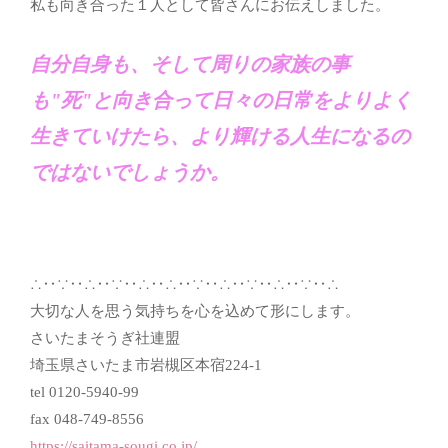
私も向き合った１人として皆さんにお伝えしました。
自分自身も、そして周りの家族の事
も"死"と向き合って日々の日常をよりよく
生きていけたら、より輝ける人生になるの
ではないでしょうか。
∴‥∵‥∴‥∵‥∴‥∴‥∵‥∴‥∵‥∴‥∵‥∴
大切な人を思う気持ちを心を込めて形にします。
さいたまそうぎ社連盟
埼玉県さいたま市岩槻区本宿224-1
tel 0120-5940-99
fax 048-749-8556
https://saitama-sougi.co.jp/