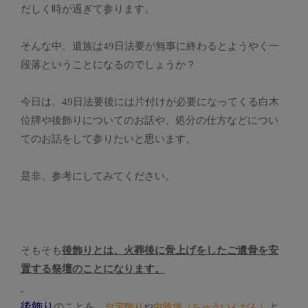
だしく時が過ぎて参ります。
そんな中、遺族は49日法要が無事に終わるとようやく一
段落ということになるのでしょうか？
今日は、49日法要後には片付けが必要になってくる白木
位牌や後飾りについてのお話や、処分の仕方などについ
てのお話をして参りたいと思います。
是非、参考にしてみてください。
そもそも
後飾りとは、火葬後に骨上げをしたご遺骨を安
置する祭壇のことになります。
後飾り
のことを、
と
自宅飾り
や
中陰壇（ちゅういんだん）