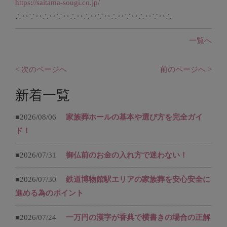
https://saitama-sougi.co.jp/
∴‥∵‥∴‥∵‥∴‥∴‥∵‥∴‥∵‥∴‥∵‥∴
一覧へ
< 次のページへ
前のページへ >
新着一覧
■2026/08/06
家族葬ホールの基本や選び方を完全ガイ
ド！
■2026/07/31
御仏前のお金の入れ方で迷わない！
■2026/07/30
鉄道博物館駅エリアの家族葬を安心安全に
進める為のポイント
■2026/07/24
一万円の漢字が香典で横書きの場合の正解