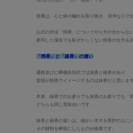
仏式の作法の一つが「焼香」です。
焼香は、心と体の穢れを取り除き、清浄な心で
仏式の作法「焼香」についてやり方が分からな
参列した場合でも恥ずかしくない焼香の仕方を
「焼香」と「線香」の違い
通夜並びに葬儀告別式では抹香と線香があり
皆様が焼香でイメージするのは抹香だと思いま
本来、線香でのお参りでも抹香のお参りでも「
どちらも同じ意味合いです。
抹香と線香の違いは、細かい木片を香炉の上に
その材料を棒状にしたものが線香です。