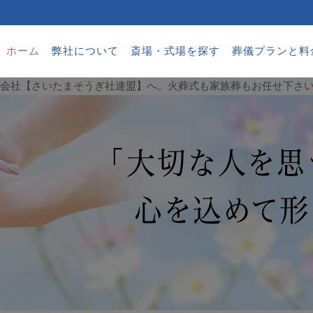
ホーム
弊社について
斎場・式場を探す
葬儀プランと料
葬儀会社【さいたまそうぎ社連盟】へ。火葬式も家族葬もお任せ下さ