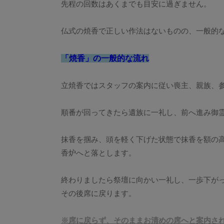
先程の回数はあくまでも目安に過ぎません。
仏式の焼香で正しい作法はないものの、一般的
「焼香」の一般的な流れ
立焼香ではスタッフの案内に従い喪主、親族、
順番が回ってきたら遺族に一礼し、前へ進み御
抹香を掴み、頭を軽く下げた状態で抹香を額の
香炉へと落とします。
終わりましたら祭壇に向かい一礼し、一歩下が
その後席に戻ります。
※席に戻らず、そのままお清めの席へと案内さ