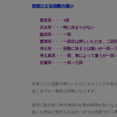
宗派による回数の違い
真言宗・・・3回
天台宗・・・特に決まりがない
臨済宗・・・一回
曹洞宗・・・一回目は押しいただき、二回目
浄土宗・・・回数に決まりは無いが一回～
浄土真宗・・・西、東によって違うが一回～
日蓮宗・・・一回～三回
宗派ごとに回数や押しいただくタイミングが変
あくまでも一般的な回数になります。
参列人数が多い時や僧侶のお勤め時間が短いな
様々な理由で気持ちを込め一回での焼香で行う