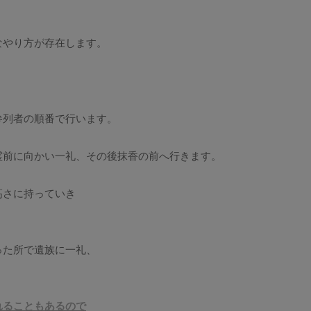
なやり方が存在します。
参列者の順番で行います。
霊前に向かい一礼、その後抹香の前へ行きます。
高さに持っていき
った所で遺族に一礼、
れることもあるので