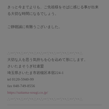
きっと今までよりも、ご先祖様をそばに感じる事が出来
る大切な時間になるでしょう。
ご静聴誠に有難うございました。
∴‥∵‥∴‥∵‥∴‥∴‥∵‥∴‥∵‥∴‥∵‥∴
大切な人を思う気持ちを心を込めて形にします。
さいたまそうぎ社連盟
埼玉県さいたま市岩槻区本宿224-1
tel 0120-5940-99
fax 048-749-8556
https://saitama-sougi.co.jp/
∴‥∵‥∴‥∵‥∴‥∴‥∵‥∴‥∵‥∴‥∵‥∴