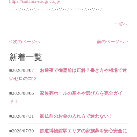
https://saitama-sougi.co.jp/
∴‥∵‥∴‥∵‥∴‥∴‥∵‥∴‥∵‥∴‥∵‥∴
一覧へ
< 次のページへ
前のページへ >
新着一覧
■2026/08/07
お通夜で御霊前は正解？書き方や相場で迷
いゼロのコツ
■2026/08/06
家族葬ホールの基本や選び方を完全ガイ
ド！
■2026/07/31
御仏前のお金の入れ方で迷わない！
■2026/07/30
鉄道博物館駅エリアの家族葬を安心安全に