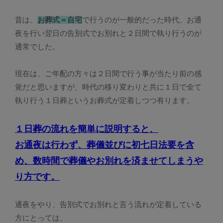
昔は、
お葬式＝自宅
で行うのが一般的だった時代、お通
夜を行い翌日の告別式でお別れと２日間で執り行うのが
通常でした。
現在は、ご年配の方々は２日間で行う事が当たり前の感
覚だと思いますが、時代の移り変わりと共に１日で全て
執り行う１日葬というお葬式が定着しつつ有ります。
１日葬の流れを簡単に説明すると、
お通夜は行わず、葬儀並びに初七日法要を含
め、数時間で葬儀やお別れを済ませてしまうや
り方です。
通夜をやり、告別式でお別れと言う流れが定着している
方にとっては、