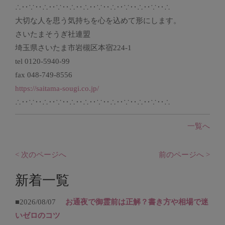
∴‥∵‥∴‥∵‥∴‥∴‥∵‥∴‥∵‥∴‥∵‥∴
大切な人を思う気持ちを心を込めて形にします。
さいたまそうぎ社連盟
埼玉県さいたま市岩槻区本宿224-1
tel 0120-5940-99
fax 048-749-8556
https://saitama-sougi.co.jp/
∴‥∵‥∴‥∵‥∴‥∴‥∵‥∴‥∵‥∴‥∵‥∴
一覧へ
< 次のページへ
前のページへ >
新着一覧
■2026/08/07
お通夜で御霊前は正解？書き方や相場で迷
いゼロのコツ