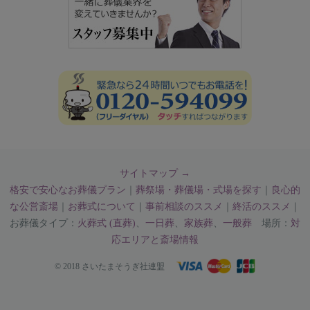
サイトマップ →
格安で安心なお葬儀プラン
｜
葬祭場・葬儀場・式場を探す
｜
良心的
な公営斎場
｜
お葬式について
｜
事前相談のススメ
｜
終活のススメ
｜
お葬儀タイプ：
火葬式 (直葬)
、
一日葬
、
家族葬
、
一般葬
場所：
対
応エリアと斎場情報
© 2018 さいたまそうぎ社連盟