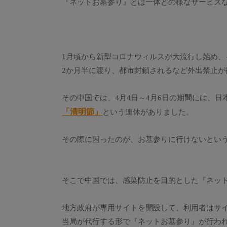
『ネットお墓参り』とは一体どの様なサービス
1月頃から新型コロナウィルスが大流行し始め
2か月半に渡り、都市封鎖されるなど外出禁止が
その中国では、4月4日～4月6日の期間には、
「清明節」
という連休がありました。
その際に困ったのが、お墓参りに行けないとい
そこで中国では、感染防止を目的とした『ネッ
地方政府が専用サイトを開設して、利用者はサ
当局が代行する形で『ネットお墓参り』が行わ