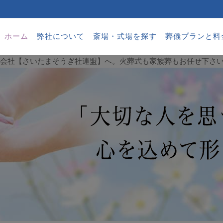
ホーム
弊社について
斎場・式場を探す
葬儀プランと料
葬儀会社【さいたまそうぎ社連盟】へ。火葬式も家族葬もお任せ下さ