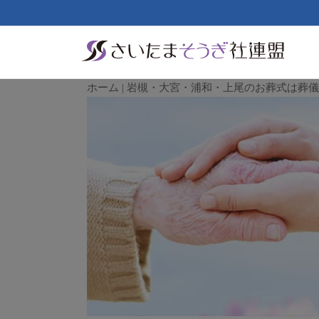
ホーム | 岩槻・大宮・浦和・上尾のお葬式は