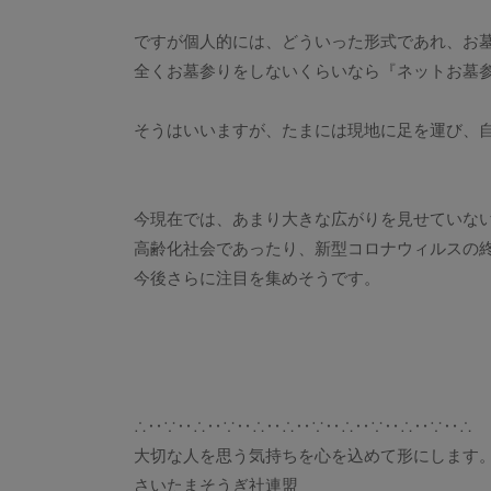
ですが個人的には、どういった形式であれ、お
全くお墓参りをしないくらいなら『ネットお墓
そうはいいますが、たまには現地に足を運び、
今現在では、あまり大きな広がりを見せていな
高齢化社会であったり、新型コロナウィルスの
今後さらに注目を集めそうです。
∴‥∵‥∴‥∵‥∴‥∴‥∵‥∴‥∵‥∴‥∵‥∴
大切な人を思う気持ちを心を込めて形にします
さいたまそうぎ社連盟