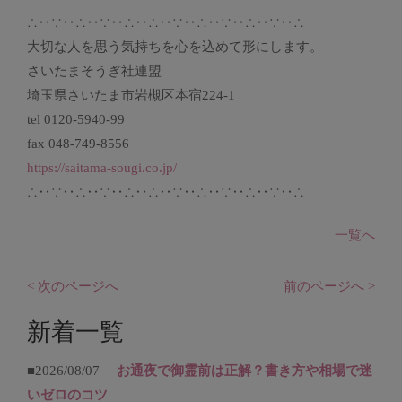
∴‥∵‥∴‥∵‥∴‥∴‥∵‥∴‥∵‥∴‥∵‥∴
大切な人を思う気持ちを心を込めて形にします。
さいたまそうぎ社連盟
埼玉県さいたま市岩槻区本宿224-1
tel 0120-5940-99
fax 048-749-8556
https://saitama-sougi.co.jp/
∴‥∵‥∴‥∵‥∴‥∴‥∵‥∴‥∵‥∴‥∵‥∴
一覧へ
< 次のページへ
前のページへ >
新着一覧
■2026/08/07
お通夜で御霊前は正解？書き方や相場で迷
いゼロのコツ