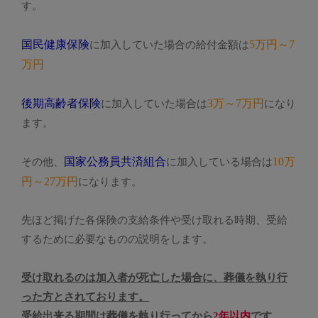
す。
国民健康保険
5万円～7
に加入していた場合の給付金額は
万円
後期高齢者保険
3万～7万円
に加入していた場合は
になり
ます。
国家公務員共済組合
10万
その他、
に加入している場合は
円～27万円
になります。
先ほど掲げた各保険の支給条件や受け取れる時期、受給
するために必要なものの説明をします。
受け取れるのは加入者が死亡した場合に、葬儀を執り行
った方とされております。
受給出来る期間は葬儀を執り行ってから
2年以内
です。