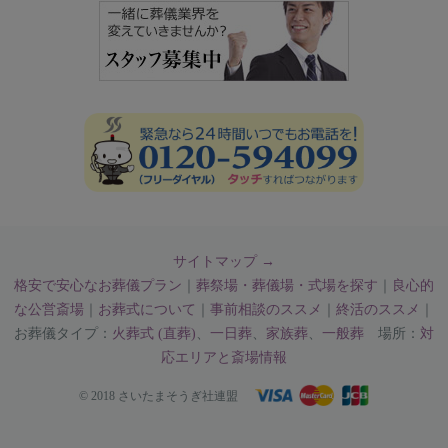
サイトマップ →
格安で安心なお葬儀プラン
｜
葬祭場・葬儀場・式場を探す
｜
良心的
な公営斎場
｜
お葬式について
｜
事前相談のススメ
｜
終活のススメ
｜
お葬儀タイプ：
火葬式 (直葬)
、
一日葬
、
家族葬
、
一般葬
場所：
対
応エリアと斎場情報
© 2018 さいたまそうぎ社連盟