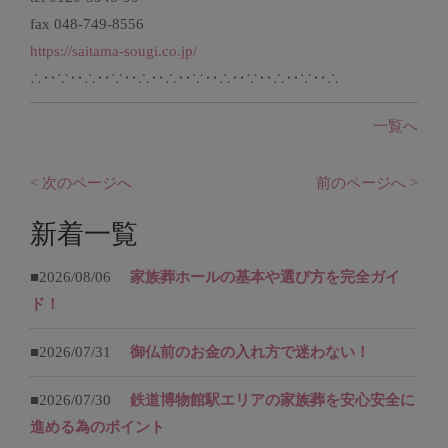
fax 048-749-8556
https://saitama-sougi.co.jp/
∴‥∵‥∴‥∵‥∴‥∴‥∵‥∴‥∵‥∴‥∵‥∴
一覧へ
< 次のページへ
前のページへ >
新着一覧
■2026/08/06
家族葬ホールの基本や選び方を完全ガイ
ド！
■2026/07/31
御仏前のお金の入れ方で迷わない！
■2026/07/30
鉄道博物館駅エリアの家族葬を安心安全に
進める為のポイント