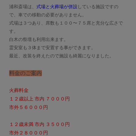
浦和斎場は、
式場と火葬場が併設
している施設ですの
で、車での移動の必要がありません。
式場は３つあり、席数も１００〜７５席と充分な広さで
す。
白木の祭壇も利用出来ます。
霊安室も３体まで安置する事ができます。
最近、改装を終えたので施設も綺麗になりました。
料金のご案内
火葬料金
１２歳以上 市内 ７０００円
市外５６０００円
１２歳未満 市内 ３５００円
市外２８０００円