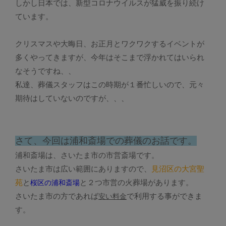
しかし日本では、新型コロナウイルスが猛威を振り続け
ています。
クリスマスや大晦日、お正月とワクワクするイベントが
多くやってきますが、今年はそこまで浮かれてはいられ
なそうですね、、
私達、葬儀スタッフはこの時期が１番忙しいので、元々
期待はしていないのですが、、、
さて、今回は浦和斎場での葬儀のお話です。
浦和斎場は、さいたま市の市営斎場です。
さいたま市は広い範囲にありますので、
見沼区の大宮聖
苑
と
と２つ市営の火葬場があります。
桜区の浦和斎場
さいたま市の方であれば
で利用する事ができま
安い料金
す。