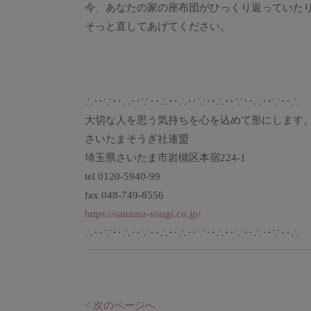
今、あなたの家の座布団がひっくり返っていた
そっと直してあげてください。
∴‥∵‥∴‥∵‥∴‥∴‥∵‥∴‥∵‥∴‥∵‥∴
大切な人を思う気持ちを心を込めて形にします
さいたまそうぎ社連盟
埼玉県さいたま市岩槻区本宿224-1
tel 0120-5940-99
fax 048-749-8556
https://saitama-sougi.co.jp/
∴‥∵‥∴‥∵‥∴‥∴‥∵‥∴‥∵‥∴‥∵‥∴
< 次のページへ