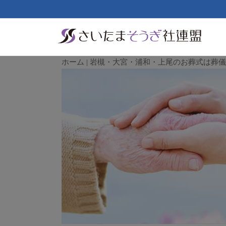
ホーム | 岩槻・大宮・浦和・上尾のお葬式は