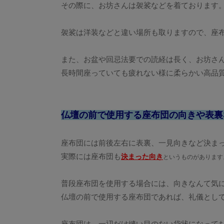
その際に、お坊さんは袈裟などを着ております
袈裟は洋装などと違い場所も取りますので、座
また、お盆や回忌法要での読経は長く、お坊さ
長時間座っていても疲れない様に柔らかい高品
仏壇の前で使用する座布団の向きや表裏
座布団には前後左右に表裏、一見向きなど決ま
実際には座布団も
決まった向
き
というものがあります
普段座布団を使用する場合には、向きなんて気
仏壇の前で使用する座布団であれば、礼儀とし