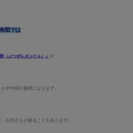
布団では
や
団（ぶつぜんざぶとん）』
きさや中綿の素材になります。
ど、お坊さんが座ることもあります。