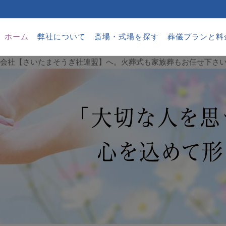
ホーム
弊社について
斎場・式場を探す
葬儀プランと料
葬儀会社【さいたまそうぎ社連盟】へ。火葬式も家族葬もお任せ下さ