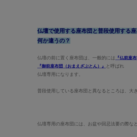
仏壇で使用する座布団と普段使用する座
何か違うの？
仏壇の前に置く座布団は、一般的には
『仏前座布
と呼ばれ
『御前座布団（おまえざぶとん）』
仏壇専用になります。
普段使用している座布団と異なるところは、大
仏壇専用の座布団には、お盆や回忌法要の際な