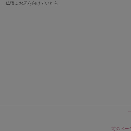
り、仏壇にお尻を向けていたら、
。
前のページ