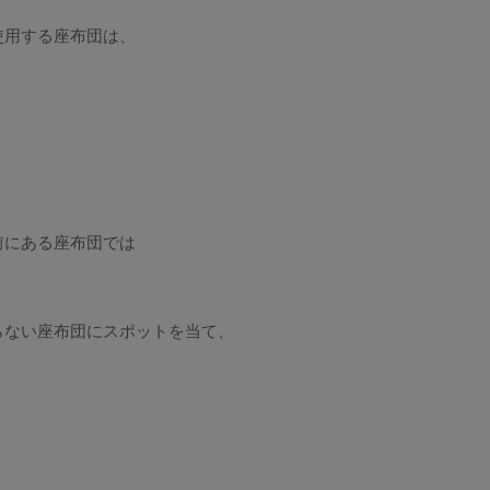
使用する座布団は、
前にある座布団では
らない座布団にスポットを当て、