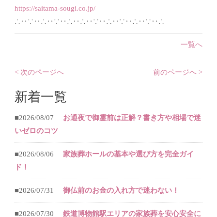
https://saitama-sougi.co.jp/
∴‥∵‥∴‥∵‥∴‥∴‥∵‥∴‥∵‥∴‥∵‥∴
一覧へ
< 次のページへ
前のページへ >
新着一覧
■2026/08/07
お通夜で御霊前は正解？書き方や相場で迷
いゼロのコツ
■2026/08/06
家族葬ホールの基本や選び方を完全ガイ
ド！
■2026/07/31
御仏前のお金の入れ方で迷わない！
■2026/07/30
鉄道博物館駅エリアの家族葬を安心安全に