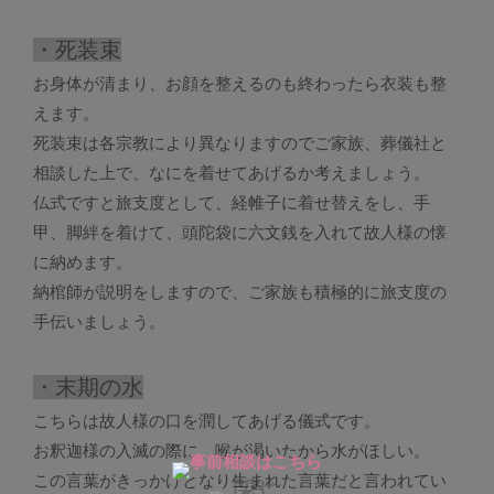
・死装束
お身体が清まり、お顔を整えるのも終わったら衣装も整
えます。
死装束は各宗教により異なりますのでご家族、葬儀社と
相談した上で、なにを着せてあげるか考えましょう。
仏式ですと旅支度として、経帷子に着せ替えをし、手
甲、脚絆を着けて、頭陀袋に六文銭を入れて故人様の懐
に納めます。
納棺師が説明をしますので、ご家族も積極的に旅支度の
手伝いましょう。
・末期の水
こちらは故人様の口を潤してあげる儀式です。
お釈迦様の入滅の際に、喉が渇いたから水がほしい。
この言葉がきっかけとなり生まれた言葉だと言われてい