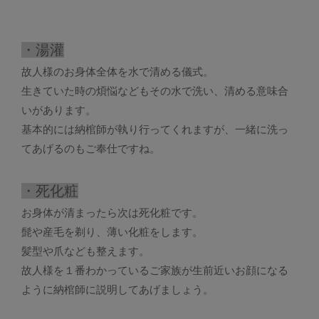
・湯灌
故人様のお身体全体を水で清める儀式。
生きていた時の煩悩などもその水で洗い、清める意味合
いがあります。
基本的には納棺師が執り行ってくれますが、一緒に洗っ
てあげるのもご奉仕ですね。
・死化粧
お身体が清まったら次は死化粧です。
髭や産毛を剃り、薄い化粧をします。
髪型や爪なども整えます。
故人様を１番わかっているご家族が生前近いお顔になる
ように納棺師に説明してあげましょう。