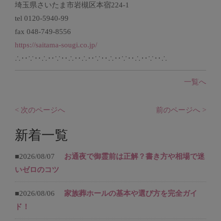
埼玉県さいたま市岩槻区本宿224-1
tel 0120-5940-99
fax 048-749-8556
https://saitama-sougi.co.jp/
∴‥∵‥∴‥∵‥∴‥∴‥∵‥∴‥∵‥∴‥∵‥∴
一覧へ
< 次のページへ
前のページへ >
新着一覧
■2026/08/07
お通夜で御霊前は正解？書き方や相場で迷
いゼロのコツ
■2026/08/06
家族葬ホールの基本や選び方を完全ガイ
ド！