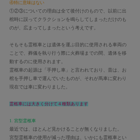
④特に意味はない
①②③についての理由は全て後付けのもので、以前に出
棺時に誤ってクラクションを鳴らしてしまっただけのも
のが、広まってしまったという考えです。
そもそも霊柩車とは遺体を運ぶ目的に使用される車両の
ことで、葬儀を執り行う際に火葬場までの間、遺体を移
動するのに使用されます。
霊柩車の起源は「手押し車」と言われており、昔は、お
棺を手押し車で運んでいたものが、それが馬車に変わり
現在では車に変わりました。
霊柩車には大きく分けて４種類あります
1. 宮型霊柩車
最近では、ほとんど見かけることが無くなりました。
宮型霊柩車の使用が減った理由は、いかにも霊柩車とい