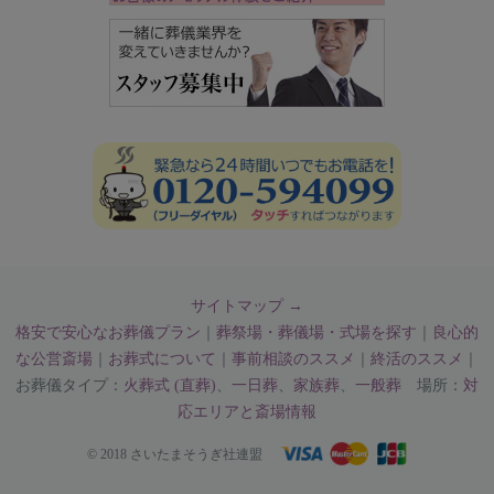
サイトマップ →
格安で安心なお葬儀プラン
｜
葬祭場・葬儀場・式場を探す
｜
良心的
な公営斎場
｜
お葬式について
｜
事前相談のススメ
｜
終活のススメ
｜
お葬儀タイプ：
火葬式 (直葬)
、
一日葬
、
家族葬
、
一般葬
場所：
対
応エリアと斎場情報
© 2018 さいたまそうぎ社連盟