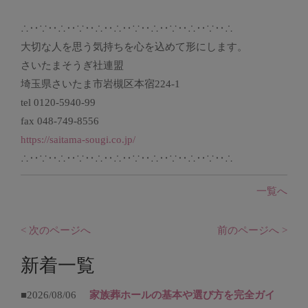
∴‥∵‥∴‥∵‥∴‥∴‥∵‥∴‥∵‥∴‥∵‥∴
大切な人を思う気持ちを心を込めて形にします。
さいたまそうぎ社連盟
埼玉県さいたま市岩槻区本宿224-1
tel 0120-5940-99
fax 048-749-8556
https://saitama-sougi.co.jp/
∴‥∵‥∴‥∵‥∴‥∴‥∵‥∴‥∵‥∴‥∵‥∴
一覧へ
< 次のページへ
前のページへ >
新着一覧
■2026/08/06
家族葬ホールの基本や選び方を完全ガイ