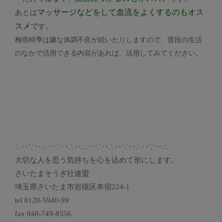
マッサージなどをして血流をよくするのもオス
あとは
スメ
です。
梅雨時季は嫌な体調不良が続いたりしますので、普段の生活
のなかで活用できる内容があれば、活用してみてください。
∴‥∵‥∴‥∵‥∴‥∴‥∵‥∴‥∵‥∴‥∵‥∴
大切な人を思う気持ちを心を込めて形にします。
さいたまそうぎ社連盟
埼玉県さいたま市岩槻区本宿224-1
tel 0120-5940-99
fax 048-749-8556