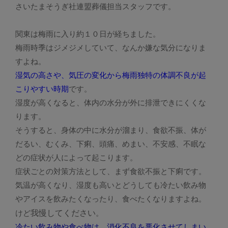
さいたまそうぎ社連盟葬儀担当スタッフです。
関東は梅雨に入り約１０日が経ちました。
梅雨時季はジメジメしていて、なんか嫌な気分になりま
すよね。
湿気の高さや、気圧の変化から梅雨独特の体調不良が起
こりやすい時期
です。
湿度が高くなると、体内の水分が外に排泄できにくくな
ります。
そうすると、身体の中に水分が溜まり、食欲不振、体が
だるい、むくみ、下痢、頭痛、めまい、不安感、不眠な
どの症状が人によって起こります。
症状ごとの対策方法として、まず食欲不振と下痢です。
気温が高くなり、湿度も高いとどうしても冷たい飲み物
やアイスを飲みたくなったり、食べたくなりますよね。
我慢してください
けど
。
冷たい飲み物や食べ物は、消化不良を悪化させてしまい