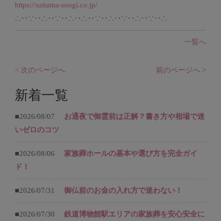
https://saitama-sougi.co.jp/
∴‥∵‥∴‥∵‥∴‥∴‥∵‥∴‥∵‥∴‥∵‥∴
一覧へ
< 次のページへ
前のページへ >
新着一覧
■2026/08/07
お通夜で御霊前は正解？書き方や相場で迷
いゼロのコツ
■2026/08/06
家族葬ホールの基本や選び方を完全ガイ
ド！
■2026/07/31
御仏前のお金の入れ方で迷わない！
■2026/07/30
鉄道博物館駅エリアの家族葬を安心安全に