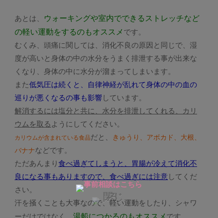
ウォーキングや室内でできるストレッチなど
あとは、
の軽い運動をするのもオススメ
です。
むくみ、頭痛に関しては、消化不良の原因と同じで、湿
度が高いと身体の中の水分をうまく排泄する事が出来な
くなり、身体の中に水分が溜まってしまいます。
また
低気圧は続くと、自律神経が乱れて身体の中の血の
巡りが悪くなるの事も影響
しています。
解消するには塩分と共に、水分を排泄してくれる、カリ
ウムを取る
ようにしてください。
だと、
きゅうり、アボカド、大根、
カリウムが含まれている食品
などです。
バナナ
ただあんまり
食べ過ぎてしまうと、胃腸が冷えて消化不
良になる事もありますので、食べ過ぎには注意
してくだ
さい。
汗を掻くことも大事なので、軽い運動をしたり、シャワ
湯船につかるのもオススメ
ーだけではなく、
です。