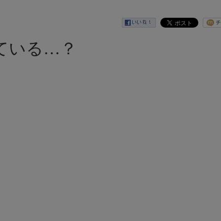
ている…？
。