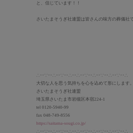
と、信じています！！
さいたまそうぎ社連盟は皆さんの味方の葬儀社
∴‥∵‥∴‥∵‥∴‥∴‥∵‥∴‥∵‥∴‥∵‥∴
大切な人を思う気持ちを心を込めて形にします
さいたまそうぎ社連盟
埼玉県さいたま市岩槻区本宿224-1
tel 0120-5940-99
fax 048-749-8556
https://saitama-sougi.co.jp/
∴‥∵‥∴‥∵‥∴‥∴‥∵‥∴‥∵‥∴‥∵‥∴