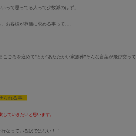
しいって思ってる人って少数派のはず。
ら、お客様が葬儀に求める事って…。
まこごろを込めて"とか"あたたかい家族葬"そんな言葉が飛び交っ
せられる事。
案していきたいと思います。
を行なっている訳ではない！！