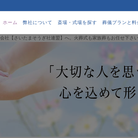
ホーム
弊社について
斎場・式場を探す
葬儀プランと料
葬儀会社【さいたまそうぎ社連盟】へ。火葬式も家族葬もお任せ下さ