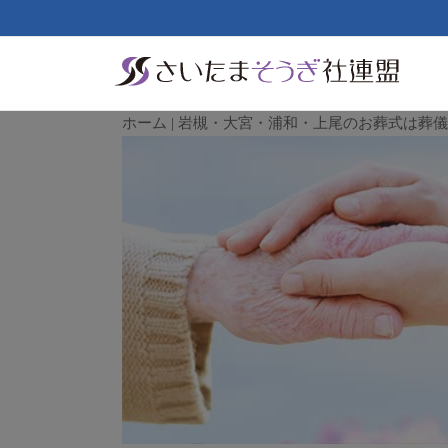
ホーム | 岩槻・大宮・浦和・上尾のお葬式は