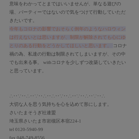
意味をわかってとまではいいませんが、単なる遊びの
場、パーティーではないので気をつけて行動していただ
きたいです。
今年もコロナの影響でおそらく例年のようなハロウィン
は行えないとは思いますが、制限が解除されても心にゆ
とりのある行動をどうかしてほしいと思います。
コロナ
禍の為、私達の行動は制限されてしまいますが、その中
でも出来る事。 withコロナを少しずつ改築していきたい
と思っています。
∴‥∵‥∴‥∵‥∴‥∴‥∵‥∴‥∵‥∴‥∵‥∴
大切な人を思う気持ちを心を込めて形にします。
さいたまそうぎ社連盟
埼玉県さいたま市岩槻区本宿224-1
tel 0120-5940-99
fax 048-749-8556