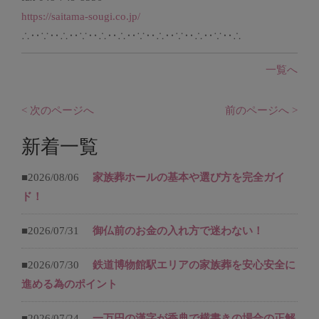
https://saitama-sougi.co.jp/
∴‥∵‥∴‥∵‥∴‥∴‥∵‥∴‥∵‥∴‥∵‥∴
一覧へ
< 次のページへ
前のページへ >
新着一覧
■2026/08/06
家族葬ホールの基本や選び方を完全ガイ
ド！
■2026/07/31
御仏前のお金の入れ方で迷わない！
■2026/07/30
鉄道博物館駅エリアの家族葬を安心安全に
進める為のポイント
■2026/07/24
一万円の漢字が香典で横書きの場合の正解