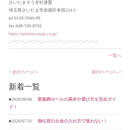
さいたまそうぎ社連盟
埼玉県さいたま市岩槻区本宿224-1
tel 0120-5940-99
fax 048-749-8556
https://saitama-sougi.co.jp/
∴‥∵‥∴‥∵‥∴‥∴‥∵‥∴‥∵‥∴‥∵‥∴
一覧へ
< 次のページへ
前のページへ >
新着一覧
■2026/08/06
家族葬ホールの基本や選び方を完全ガイ
ド！
■2026/07/31
御仏前のお金の入れ方で迷わない！