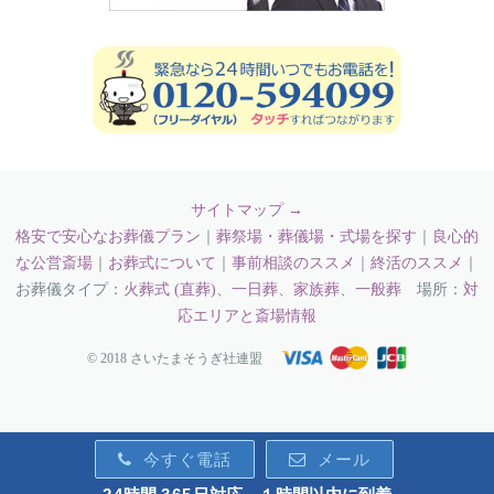
サイトマップ →
格安で安心なお葬儀プラン
｜
葬祭場・葬儀場・式場を探す
｜
良心的
な公営斎場
｜
お葬式について
｜
事前相談のススメ
｜
終活のススメ
｜
お葬儀タイプ：
火葬式 (直葬)
、
一日葬
、
家族葬
、
一般葬
場所：
対
応エリアと斎場情報
© 2018 さいたまそうぎ社連盟
今すぐ電話
メール