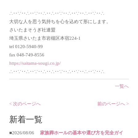
∴‥∵‥∴‥∵‥∴‥∴‥∵‥∴‥∵‥∴‥∵‥∴
大切な人を思う気持ちを心を込めて形にします。
さいたまそうぎ社連盟
埼玉県さいたま市岩槻区本宿224-1
tel 0120-5940-99
fax 048-749-8556
https://saitama-sougi.co.jp/
∴‥∵‥∴‥∵‥∴‥∴‥∵‥∴‥∵‥∴‥∵‥∴
一覧へ
< 次のページへ
前のページへ >
新着一覧
■2026/08/06
家族葬ホールの基本や選び方を完全ガイ