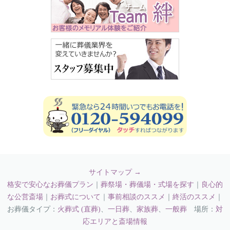
サイトマップ →
格安で安心なお葬儀プラン
｜
葬祭場・葬儀場・式場を探す
｜
良心的
な公営斎場
｜
お葬式について
｜
事前相談のススメ
｜
終活のススメ
｜
お葬儀タイプ：
火葬式 (直葬)
、
一日葬
、
家族葬
、
一般葬
場所：
対
応エリアと斎場情報