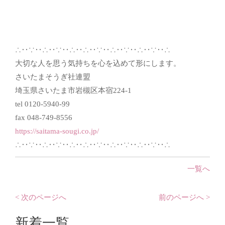
∴‥∵‥∴‥∵‥∴‥∴‥∵‥∴‥∵‥∴‥∵‥∴
大切な人を思う気持ちを心を込めて形にします。
さいたまそうぎ社連盟
埼玉県さいたま市岩槻区本宿224-1
tel 0120-5940-99
fax 048-749-8556
https://saitama-sougi.co.jp/
∴‥∵‥∴‥∵‥∴‥∴‥∵‥∴‥∵‥∴‥∵‥∴
一覧へ
< 次のページへ
前のページへ >
新着一覧