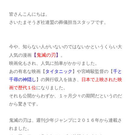
皆さんこんにちは。
さいたまそうぎ社連盟の葬儀担当スタッフです。
今や、知らない人がいないのではないかというくらい大
【
鬼滅の刃
】
人気の漫画
。
映画化もされ、人気に拍車がかかりました。
あの有名な映画【
タイタニック
】や宮崎駿監督の【
千と
千尋の神隠し
】の興行収入を抜き、
日本で上映された映
画で歴代１位
になりました。
それも公開からわずか、１ヶ月少々の期間だというのだ
から驚きです。
鬼滅の刃は、週刊少年ジャンプに２０１６年から連載さ
れました。