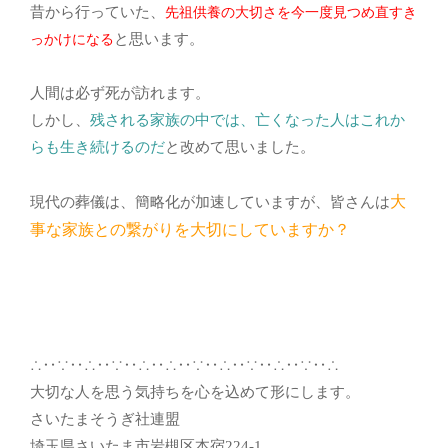
昔から行っていた、
先祖供養の大切さを今一度見つめ直すき
と思います。
っかけになる
人間は必ず死が訪れます。
しかし、
残される家族の中では、亡くなった人はこれか
らも生き続けるのだ
と改めて思いました。
大
現代の葬儀は、簡略化が加速していますが、皆さんは
事な家族との繋がりを大切にしていますか？
∴‥∵‥∴‥∵‥∴‥∴‥∵‥∴‥∵‥∴‥∵‥∴
大切な人を思う気持ちを心を込めて形にします。
さいたまそうぎ社連盟
埼玉県さいたま市岩槻区本宿224-1