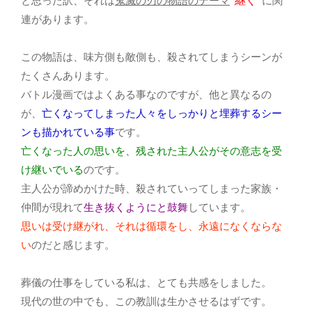
"継ぐ"
と思った訳、それは
鬼滅の刃の物語のテーマ
に関
連があります。
この物語は、味方側も敵側も、殺されてしまうシーンが
たくさんあります。
バトル漫画ではよくある事なのですが、他と異なるの
が、
亡くなってしまった人々をしっかりと埋葬するシー
ンも描かれている事
です。
亡くなった人の思いを、残された主人公がその意志を受
け継いでいる
のです。
主人公が諦めかけた時、殺されていってしまった家族・
仲間が現れて
生き抜くようにと鼓舞
しています。
思いは受け継がれ、それは循環をし、永遠になくならな
い
のだと感じます。
葬儀の仕事をしている私は、とても共感をしました。
現代の世の中でも、この教訓は生かさせるはずです。