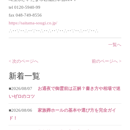
tel 0120-5940-99
fax 048-749-8556
https://saitama-sougi.co.jp/
∴‥∵‥∴‥∵‥∴‥∴‥∵‥∴‥∵‥∴‥∵‥∴
一覧へ
< 次のページへ
前のページへ >
新着一覧
■2026/08/07
お通夜で御霊前は正解？書き方や相場で迷
いゼロのコツ
■2026/08/06
家族葬ホールの基本や選び方を完全ガイ
ド！