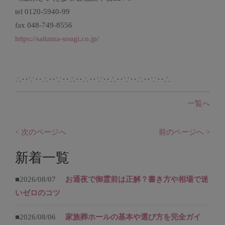
tel 0120-5940-99
fax 048-749-8556
https://saitama-sougi.co.jp/
∴‥∵‥∴‥∵‥∴‥∴‥∵‥∴‥∵‥∴‥∵‥∴
一覧へ
< 次のページへ
前のページへ >
新着一覧
■2026/08/07
お通夜で御霊前は正解？書き方や相場で迷
いゼロのコツ
■2026/08/06
家族葬ホールの基本や選び方を完全ガイ