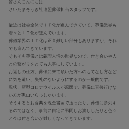
皆さんこんにちは
さいたまそうぎ社連盟葬儀担当スタッフです。
最近は社会全体でＩＴ化が進んできていて、葬儀業界も
着々とＩＴ化が進んでいます。
葬儀業界のＩＴ化は正直難しい部分もありますが、それ
でも進んできています。
そもそも葬儀とは義理人情の世界なので、付き合いや人
との繋がりをとても大事にしています。
お返しの仕方、葬儀に来て頂いた方へのもてなし方など
に気を遣い、失礼のないようにするのが一般的です。
現状、新型コロナウイルスが原因で、葬儀に直接行けな
い方が沢山いらっしゃいます。
そうするとお香典を現金書留で送ったり、葬儀に参列す
るのではなく、事前に自宅に弔問しお渡ししたりと色々
と今は付き合いが難しくなってきています。