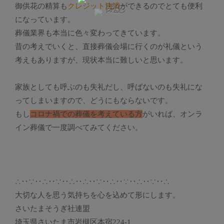
御供花の精算も
クレジット決済
ができるのでとても便利
になっています。
葬儀業界も本当に色々変わってきています。
昔の考えでいくと、直接葬儀会場に行くのが礼儀という
考えもありますが、現状本当に難しいと思います。
家族としても呼ぶのも失礼だし、呼ばないのも失礼にな
ってしまいますので、どうにもならないです。
もし
コロナ禍での葬儀を考えている方
がいれば、オンラ
イン葬儀で一度調べてみてください。
∴‥∵‥∴‥∵‥∴‥∴‥∵‥∴‥∵‥∴‥∵‥∴
大切な人を思う気持ちを心を込めて形にします。
さいたまそうぎ社連盟
埼玉県さいたま市岩槻区本宿224-1