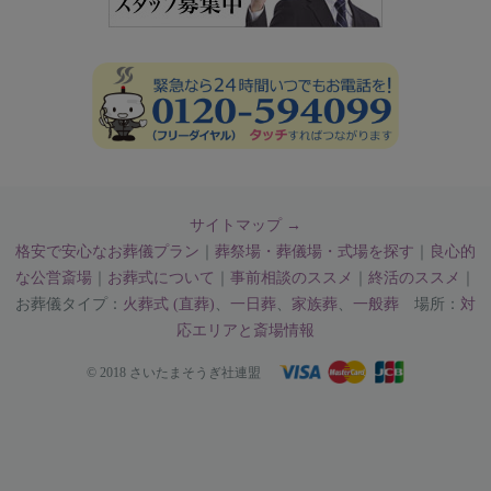
サイトマップ →
格安で安心なお葬儀プラン
｜
葬祭場・葬儀場・式場を探す
｜
良心的
な公営斎場
｜
お葬式について
｜
事前相談のススメ
｜
終活のススメ
｜
お葬儀タイプ：
火葬式 (直葬)
、
一日葬
、
家族葬
、
一般葬
場所：
対
応エリアと斎場情報
© 2018 さいたまそうぎ社連盟