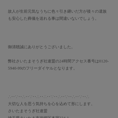
故人が生前元気なうちに色々引き継いだ方が後々の遺族
も安心した葬儀を送れる事は間違いないでしょう。
御清聴誠にありがとうございました。
弊社さいたまそうぎ社連盟の24時間アクセス番号は0120-
5940-99のフリーダイヤルとなります。
∴‥∵‥∴‥∵‥∴‥∴‥∵‥∴‥∵‥∴‥∵‥∴
大切な人を思う気持ちを心を込めて形にします。
さいたまそうぎ社連盟
埼玉県さいたま市岩槻区本宿224-1