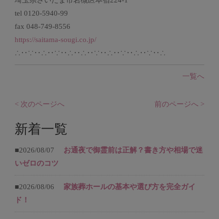
tel 0120-5940-99
fax 048-749-8556
https://saitama-sougi.co.jp/
∴‥∵‥∴‥∵‥∴‥∴‥∵‥∴‥∵‥∴‥∵‥∴
一覧へ
< 次のページへ
前のページへ >
新着一覧
■2026/08/07
お通夜で御霊前は正解？書き方や相場で迷
いゼロのコツ
■2026/08/06
家族葬ホールの基本や選び方を完全ガイ
ド！